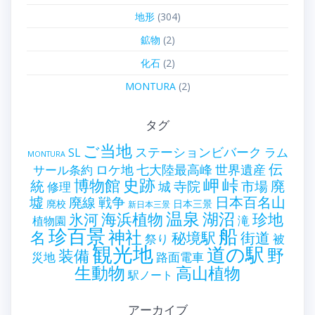
地形
(304)
鉱物
(2)
化石
(2)
MONTURA
(2)
タグ
ご当地
ステーションビバーク
ラム
SL
MONTURA
伝
世界遺産
ロケ地
七大陸最高峰
サール条約
史跡
岬
峠
博物館
統
廃
寺院
市場
城
修理
墟
戦争
日本百名山
廃線
廃校
日本三景
新日本三景
温泉
海浜植物
湖沼
氷河
珍地
滝
植物園
珍百景
船
神社
名
秘境駅
街道
祭り
被
観光地
道の駅
野
装備
災地
路面電車
生動物
高山植物
駅ノート
アーカイブ