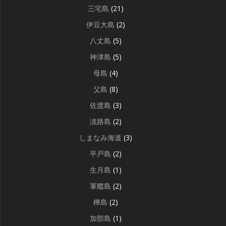
三宅島
(21)
伊豆大島
(2)
八丈島
(5)
神津島
(5)
母島
(4)
父島
(8)
佐渡島
(3)
淡路島
(2)
しまなみ海道
(3)
平戸島
(2)
生月島
(1)
軍艦島
(2)
樺島
(2)
加部島
(1)