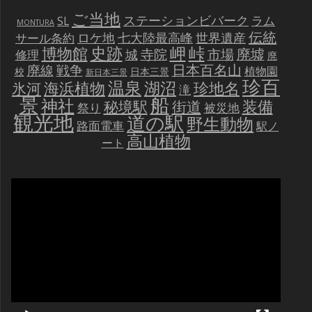
ご当地
ステーションビバーク
ラム
SL
MONTURA
伝統
世界遺産
ロケ地
七大陸最高峰
サール条約
史跡
岬
峠
博物館
廃墟
寺院
市場
城
修理
廃
戦争
日本百名山
廃線
植物園
校
日本三景
新日本三景
珍百
温泉
海浜植物
湖沼
氷河
珍地名
滝
景
船
神社
装備
秘境駅
街道
祭り
被災地
観光地
道の駅
野生動物
路面電車
駅ノ
高山植物
ート
動
画
プ
レ
ー
ヤ
ー