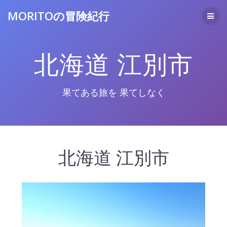
コ
MORITOの冒険紀行
ン
テ
ン
ツ
北海道 江別市
へ
ス
キ
ッ
果てある旅を 果てしなく
プ
北海道 江別市