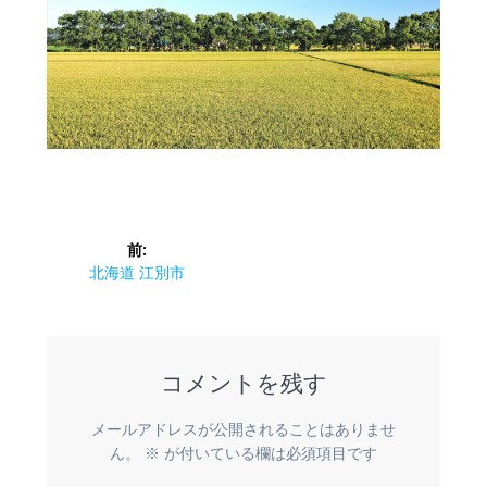
投
前:
稿
前
北海道 江別市
の
ナ
投
稿:
ビ
コメントを残す
ゲ
メールアドレスが公開されることはありませ
ー
ん。
※
が付いている欄は必須項目です