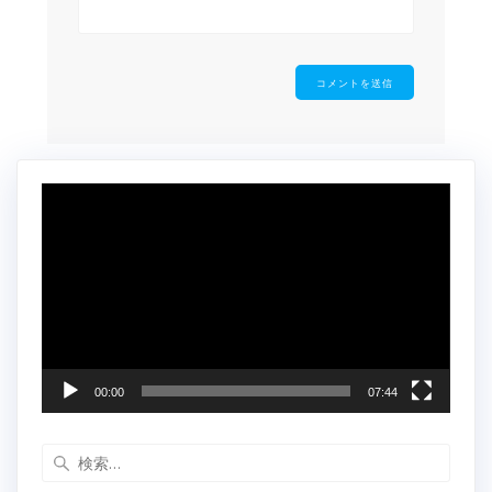
動
画
プ
レ
ー
ヤ
ー
00:00
07:44
検
索: