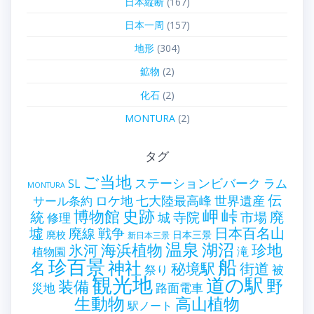
日本縦断
(167)
日本一周
(157)
地形
(304)
鉱物
(2)
化石
(2)
MONTURA
(2)
タグ
ご当地
ステーションビバーク
ラム
SL
MONTURA
伝
世界遺産
ロケ地
七大陸最高峰
サール条約
史跡
岬
峠
博物館
統
廃
寺院
市場
城
修理
墟
戦争
日本百名山
廃線
廃校
日本三景
新日本三景
温泉
海浜植物
湖沼
氷河
珍地
滝
植物園
珍百景
船
神社
名
秘境駅
街道
祭り
被
観光地
道の駅
野
装備
災地
路面電車
生動物
高山植物
駅ノート