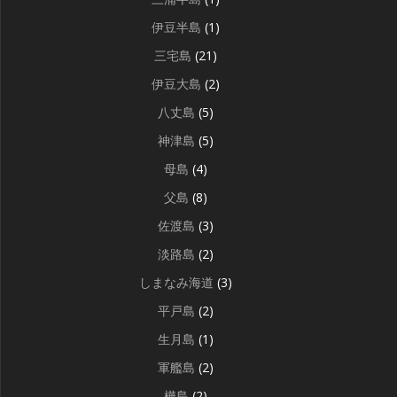
伊豆半島
(1)
三宅島
(21)
伊豆大島
(2)
八丈島
(5)
神津島
(5)
母島
(4)
父島
(8)
佐渡島
(3)
淡路島
(2)
しまなみ海道
(3)
平戸島
(2)
生月島
(1)
軍艦島
(2)
樺島
(2)