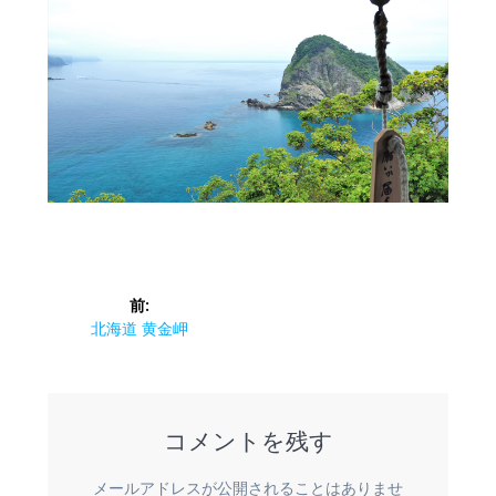
投
前:
稿
前
北海道 黄金岬
の
ナ
投
稿:
ビ
コメントを残す
ゲ
メールアドレスが公開されることはありませ