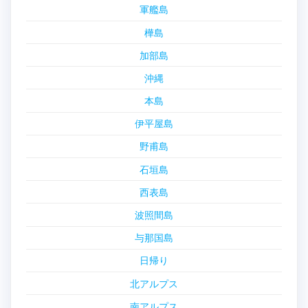
軍艦島
樺島
加部島
沖縄
本島
伊平屋島
野甫島
石垣島
西表島
波照間島
与那国島
日帰り
北アルプス
南アルプス