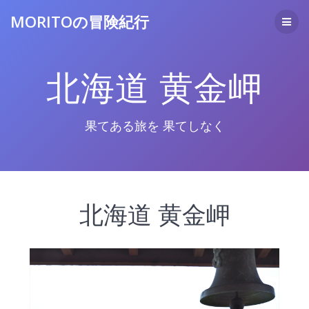
コ
MORITOの冒険紀行
ン
テ
ン
ツ
北海道 黄金岬
へ
ス
キ
ッ
果てある旅を 果てしなく
プ
北海道 黄金岬