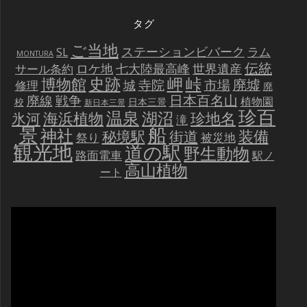
タグ
ご当地
ステーションビバーク
ラム
SL
MONTURA
伝統
世界遺産
ロケ地
七大陸最高峰
サール条約
史跡
岬
峠
博物館
廃墟
寺院
市場
城
修理
廃
戦争
日本百名山
廃線
植物園
校
日本三景
新日本三景
珍百
温泉
海浜植物
湖沼
氷河
珍地名
滝
景
船
神社
装備
秘境駅
街道
祭り
被災地
観光地
道の駅
野生動物
路面電車
駅ノ
高山植物
ート
動
画
プ
レ
ー
ヤ
ー