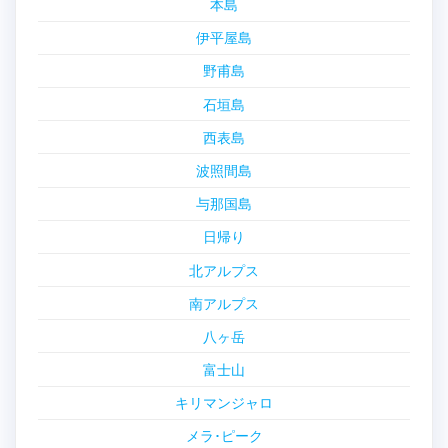
本島
伊平屋島
野甫島
石垣島
西表島
波照間島
与那国島
日帰り
北アルプス
南アルプス
八ヶ岳
富士山
キリマンジャロ
メラ･ピーク