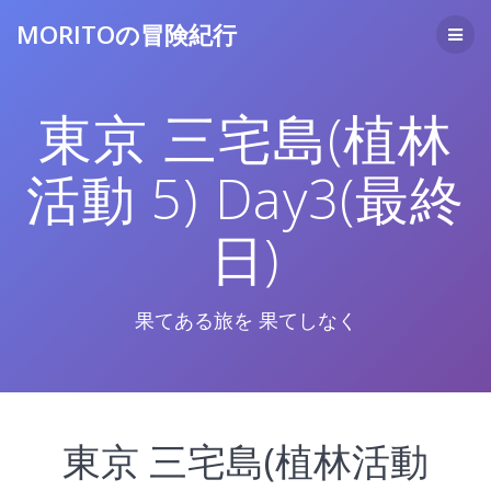
コ
MORITOの冒険紀行
ン
テ
ン
ツ
東京 三宅島(植林
へ
ス
キ
活動 5) Day3(最終
ッ
プ
日)
果てある旅を 果てしなく
東京 三宅島(植林活動