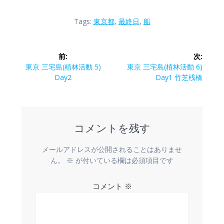
Tags:
東京都
,
最終日
,
船
投
前:
次:
稿
前
次
東京 三宅島(植林活動 5)
東京 三宅島(植林活動 6)
の
の
Day2
Day1 竹芝桟橋
ナ
投
投
稿:
稿:
ビ
コメントを残す
ゲ
ー
メールアドレスが公開されることはありませ
ん。
※
が付いている欄は必須項目です
シ
コメント
※
ョ
ン