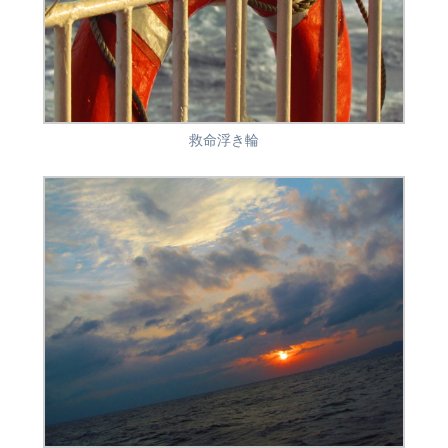
救命浮き輪