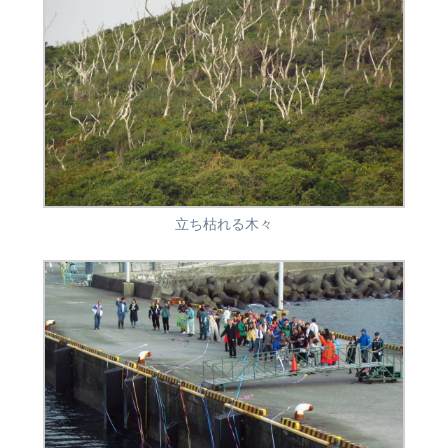
立ち枯れる木々