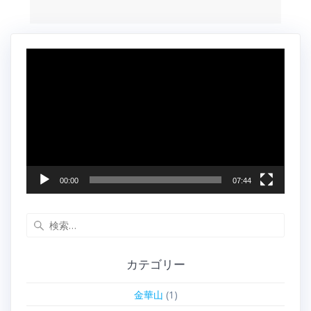
動
画
プ
レ
ー
ヤ
ー
00:00
07:44
検
索:
カテゴリー
金華山
(1)