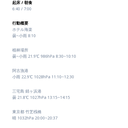
起床 / 朝食
6:40 / 7:00
行動概要
ホテル海楽
曇~小雨 8:10
植林場所
曇~小雨 21.9℃ 986hPa 8:30~10:10
阿古漁港
小雨 22.9℃ 1028hPa 11:10~12:30
三宅島 錆ヶ浜港
曇 21.8℃ 1027hPa 13:15~14:15
東京都 竹芝桟橋
晴 1032hPa 20:00~20:37