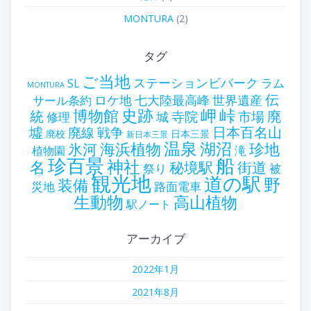
MONTURA
(2)
タグ
ご当地
ステーションビバーク
ラム
SL
MONTURA
伝
世界遺産
ロケ地
七大陸最高峰
サール条約
史跡
岬
峠
博物館
統
廃
寺院
市場
城
修理
墟
戦争
日本百名山
廃線
廃校
日本三景
新日本三景
温泉
海浜植物
湖沼
氷河
珍地
滝
植物園
珍百景
船
神社
名
秘境駅
街道
祭り
被
観光地
道の駅
野
装備
災地
路面電車
生動物
高山植物
駅ノート
アーカイブ
2022年1月
2021年8月