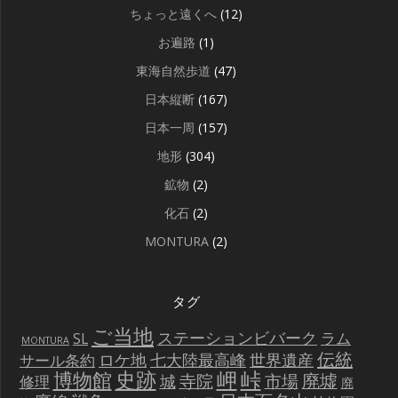
ちょっと遠くへ
(12)
お遍路
(1)
東海自然歩道
(47)
日本縦断
(167)
日本一周
(157)
地形
(304)
鉱物
(2)
化石
(2)
MONTURA
(2)
タグ
ご当地
ステーションビバーク
ラム
SL
MONTURA
伝統
世界遺産
ロケ地
七大陸最高峰
サール条約
史跡
岬
峠
博物館
廃墟
寺院
市場
城
修理
廃