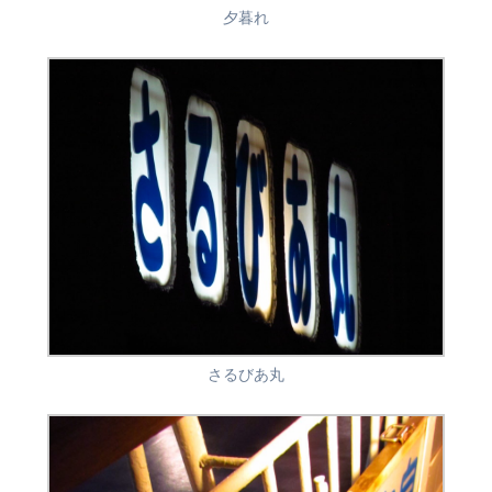
夕暮れ
さるびあ丸