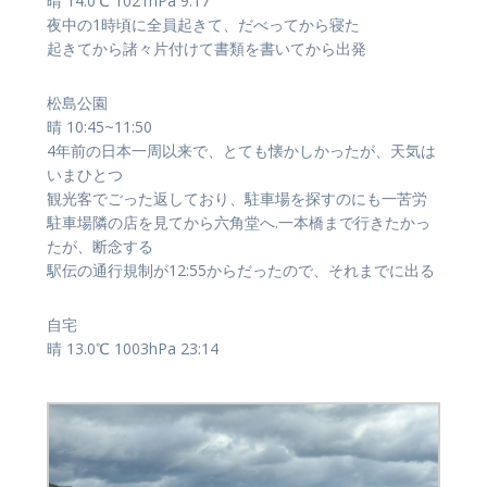
晴 14.0℃ 1021hPa 9:17
夜中の1時頃に全員起きて、だべってから寝た
起きてから諸々片付けて書類を書いてから出発
松島公園
晴 10:45~11:50
4年前の日本一周以来で、とても懐かしかったが、天気は
いまひとつ
観光客でごった返しており、駐車場を探すのにも一苦労
駐車場隣の店を見てから六角堂へ.一本橋まで行きたかっ
たが、断念する
駅伝の通行規制が12:55からだったので、それまでに出る
自宅
晴 13.0℃ 1003hPa 23:14