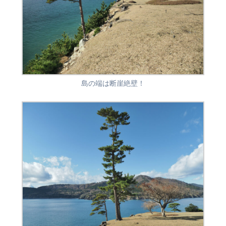
島の端は断崖絶壁！