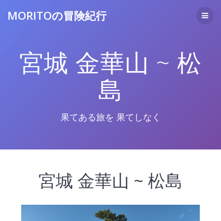
コ
MORITOの冒険紀行
ン
テ
ン
ツ
宮城 金華山 ~ 松
へ
ス
キ
島
ッ
プ
果てある旅を 果てしなく
宮城 金華山 ~ 松島