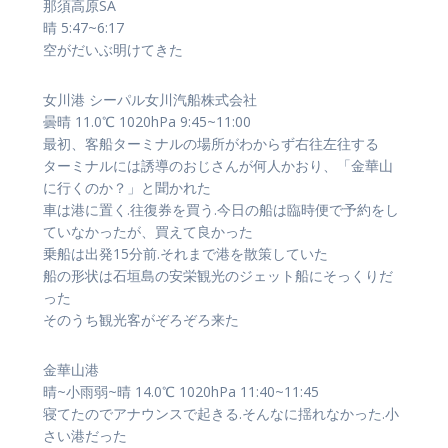
那須高原SA
晴 5:47~6:17
空がだいぶ明けてきた
女川港 シーパル女川汽船株式会社
曇晴 11.0℃ 1020hPa 9:45~11:00
最初、客船ターミナルの場所がわからず右往左往する
ターミナルには誘導のおじさんが何人かおり、「金華山
に行くのか？」と聞かれた
車は港に置く.往復券を買う.今日の船は臨時便で予約をし
ていなかったが、買えて良かった
乗船は出発15分前.それまで港を散策していた
船の形状は石垣島の安栄観光のジェット船にそっくりだ
った
そのうち観光客がぞろぞろ来た
金華山港
晴~小雨弱~晴 14.0℃ 1020hPa 11:40~11:45
寝てたのでアナウンスで起きる.そんなに揺れなかった.小
さい港だった