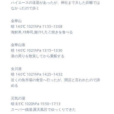
ハイエースの送迎があったが、神社まで大した距離では
なかったので歩く
金華山
晴 14.0℃ 1021hPa 11:55~13:08
海鮮丼,ｲｶ寿司,鯵ﾌﾗｲ,たこ焼きを食べる
金華山港
晴 14.0℃ 1021hPa 13:15~13:30
港の周りを散策してから乗船する
女川港
晴 14.0℃ 1021hPa 14:25~14:32
近くの魚市場の食堂へ行ったが、閉店と言われたので諦
める
元気の湯
晴 8.5℃ 1020hPa 15:50~17:13
スーパー銭湯.露天風呂でゆっくりできた