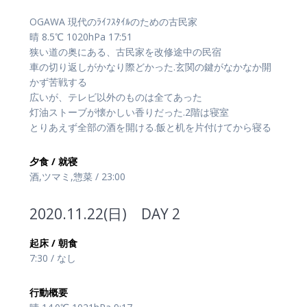
OGAWA 現代のﾗｲﾌｽﾀｲﾙのための古民家
晴 8.5℃ 1020hPa 17:51
狭い道の奥にある、古民家を改修途中の民宿
車の切り返しがかなり際どかった.玄関の鍵がなかなか開
かず苦戦する
広いが、テレビ以外のものは全てあった
灯油ストーブが懐かしい香りだった.2階は寝室
とりあえず全部の酒を開ける.飯と机を片付けてから寝る
夕食 / 就寝
酒,ツマミ,惣菜 / 23:00
2020.11.22(日) DAY 2
起床 / 朝食
7:30 / なし
行動概要