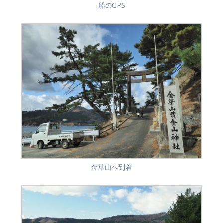
船のGPS
金華山へ到着