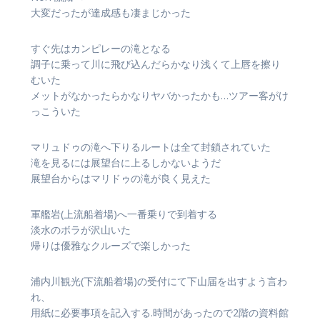
大変だったが達成感も凄まじかった
すぐ先はカンピレーの滝となる
調子に乗って川に飛び込んだらかなり浅くて上唇を擦り
むいた
メットがなかったらかなりヤバかったかも…ツアー客がけ
っこういた
マリュドゥの滝へ下りるルートは全て封鎖されていた
滝を見るには展望台に上るしかないようだ
展望台からはマリドゥの滝が良く見えた
軍艦岩(上流船着場)へ一番乗りで到着する
淡水のボラが沢山いた
帰りは優雅なクルーズで楽しかった
浦内川観光(下流船着場)の受付にて下山届を出すよう言わ
れ、
用紙に必要事項を記入する.時間があったので2階の資料館