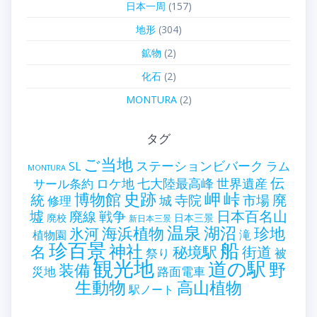
日本一周
(157)
地形
(304)
鉱物
(2)
化石
(2)
MONTURA
(2)
タグ
ご当地
ステーションビバーク
ラム
SL
MONTURA
伝
世界遺産
ロケ地
七大陸最高峰
サール条約
史跡
岬
峠
博物館
統
廃
寺院
市場
城
修理
墟
戦争
日本百名山
廃線
廃校
日本三景
新日本三景
温泉
海浜植物
湖沼
氷河
珍地
滝
植物園
珍百景
船
神社
名
秘境駅
街道
祭り
被
観光地
道の駅
野
装備
災地
路面電車
生動物
高山植物
駅ノート