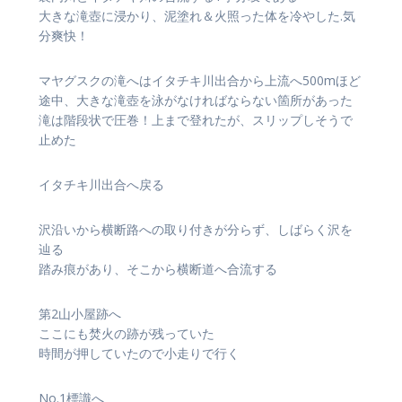
大きな滝壺に浸かり、泥塗れ＆火照った体を冷やした.気
分爽快！
マヤグスクの滝へはイタチキ川出合から上流へ500mほど
途中、大きな滝壺を泳がなければならない箇所があった
滝は階段状で圧巻！上まで登れたが、スリップしそうで
止めた
イタチキ川出合へ戻る
沢沿いから横断路への取り付きが分らず、しばらく沢を
辿る
踏み痕があり、そこから横断道へ合流する
第2山小屋跡へ
ここにも焚火の跡が残っていた
時間が押していたので小走りで行く
No.1標識へ