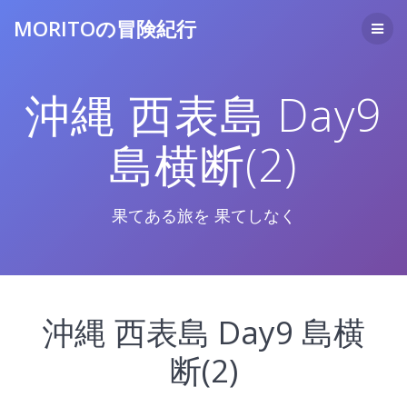
コ
MORITOの冒険紀行
ン
テ
ン
ツ
沖縄 西表島 Day9
へ
ス
キ
島横断(2)
ッ
プ
果てある旅を 果てしなく
沖縄 西表島 Day9 島横
断(2)