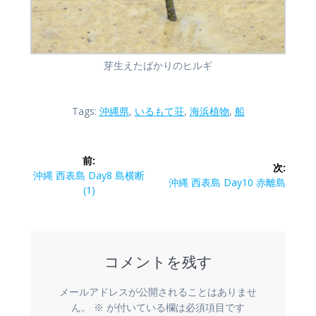
芽生えたばかりのヒルギ
Tags:
沖縄県
,
いるもて荘
,
海浜植物
,
船
投
前:
次:
稿
前
沖縄 西表島 Day8 島横断
次
沖縄 西表島 Day10 赤離島
の
(1)
の
ナ
投
投
稿:
稿:
ビ
コメントを残す
ゲ
ー
メールアドレスが公開されることはありませ
ん。
※
が付いている欄は必須項目です