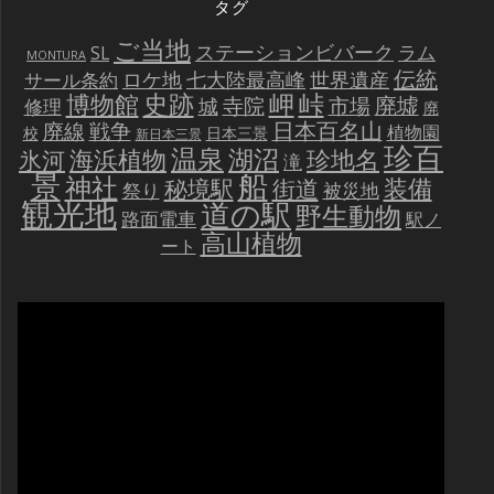
タグ
ご当地
ステーションビバーク
ラム
SL
MONTURA
伝統
世界遺産
ロケ地
七大陸最高峰
サール条約
史跡
岬
峠
博物館
廃墟
寺院
市場
城
修理
廃
戦争
日本百名山
廃線
植物園
校
日本三景
新日本三景
珍百
温泉
海浜植物
湖沼
氷河
珍地名
滝
景
船
神社
装備
秘境駅
街道
祭り
被災地
観光地
道の駅
野生動物
路面電車
駅ノ
高山植物
ート
動
画
プ
レ
ー
ヤ
ー