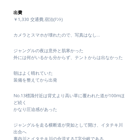
出費
￥1,330 交通費,宿泊(ﾃﾝﾄ)
カメラとスマホが壊れたので、写真はなし…
ジャングルの夜は意外と肌寒かった
外には何がいるかも分からず、テントからは出なかった
朝はよく晴れていた
装備を整えてから出発
No.13標識付近は背丈より高い草に覆われた道が100mほ
ど続く
かなり圧迫感があった
ジャングルを走る横断道が突如として開け、イタチキ川
出合へ
裏内川とイタチキ川の合流するT字分岐である