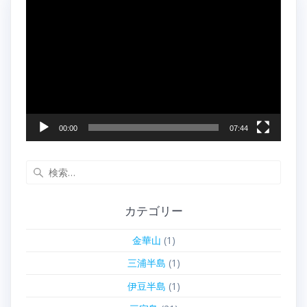
動
画
プ
レ
ー
ヤ
ー
00:00
07:44
検
索:
カテゴリー
金華山
(1)
三浦半島
(1)
伊豆半島
(1)