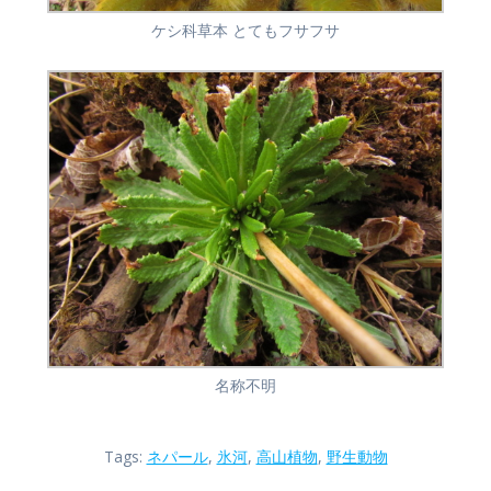
ケシ科草本 とてもフサフサ
名称不明
Tags:
ネパール
,
氷河
,
高山植物
,
野生動物