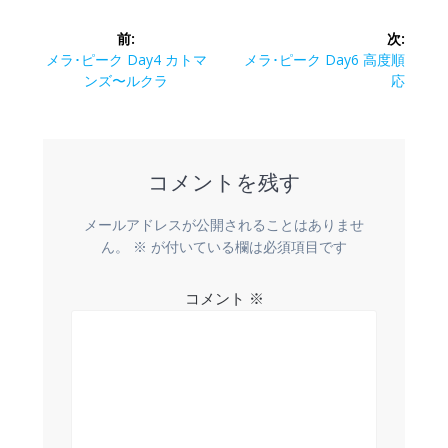
投
前:
次:
稿
前
次
メラ･ピーク Day4 カトマ
メラ･ピーク Day6 高度順
の
の
ンズ〜ルクラ
応
ナ
投
投
稿:
稿:
ビ
コメントを残す
ゲ
ー
メールアドレスが公開されることはありませ
ん。
※
が付いている欄は必須項目です
シ
コメント
※
ョ
ン