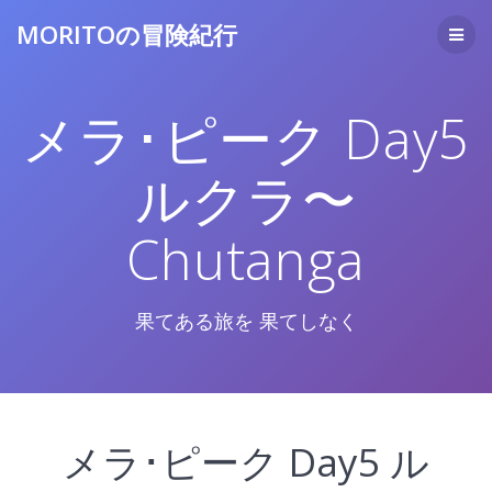
コ
MORITOの冒険紀行
ン
テ
ン
ツ
メラ･ピーク Day5
へ
ス
キ
ルクラ〜
ッ
プ
Chutanga
果てある旅を 果てしなく
メラ･ピーク Day5 ル