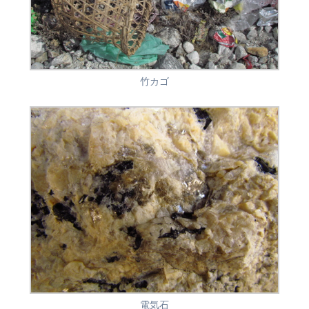
竹カゴ
電気石