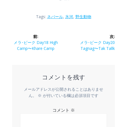
Tags:
ネパール
,
氷河
,
野生動物
投
前:
次:
稿
前
次
メラ･ピーク Day18 High
メラ･ピーク Day20
の
の
Camp〜Khare Camp
Tagnag〜Tak Tallk
ナ
投
投
稿:
稿:
ビ
コメントを残す
ゲ
ー
メールアドレスが公開されることはありませ
ん。
※
が付いている欄は必須項目です
シ
コメント
※
ョ