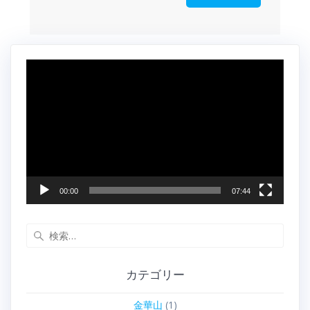
動
画
プ
レ
ー
ヤ
ー
00:00
07:44
検
索:
カテゴリー
金華山
(1)