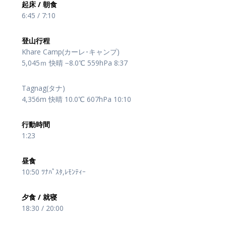
起床 / 朝食
6:45 / 7:10
登山行程
Khare Camp(カーレ･キャンプ)
5,045ｍ 快晴 −8.0℃ 559hPa 8:37
Tagnag(タナ)
4,356m 快晴 10.0℃ 607hPa 10:10
行動時間
1:23
昼食
10:50 ﾂﾅﾊﾟｽﾀ,ﾚﾓﾝﾃｨｰ
夕食 / 就寝
18:30 / 20:00