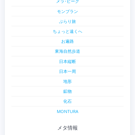
メラ･ピーク
モンブラン
ぶらり旅
ちょっと遠くへ
お遍路
東海自然歩道
日本縦断
日本一周
地形
鉱物
化石
MONTURA
メタ情報