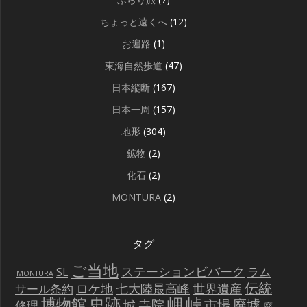
ちょっと遠くへ
(12)
お遍路
(1)
東海自然歩道
(47)
日本縦断
(167)
日本一周
(157)
地形
(304)
鉱物
(2)
化石
(2)
MONTURA
(2)
タグ
ご当地
ステーションビバーク
ラム
SL
MONTURA
伝統
世界遺産
ロケ地
七大陸最高峰
サール条約
史跡
岬
峠
博物館
廃墟
寺院
市場
城
修理
廃