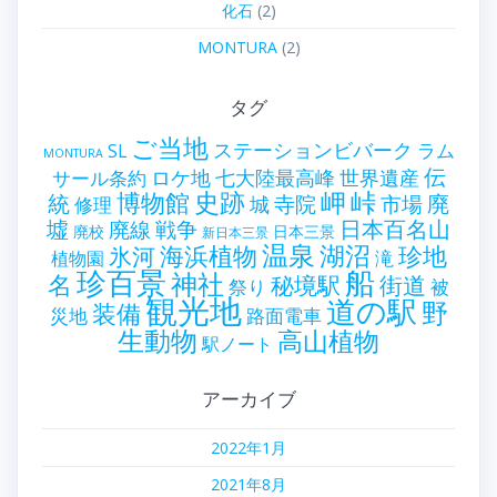
化石
(2)
MONTURA
(2)
タグ
ご当地
ステーションビバーク
ラム
SL
MONTURA
伝
世界遺産
ロケ地
七大陸最高峰
サール条約
史跡
岬
峠
博物館
統
廃
寺院
市場
城
修理
墟
戦争
日本百名山
廃線
廃校
日本三景
新日本三景
温泉
海浜植物
湖沼
氷河
珍地
滝
植物園
珍百景
船
神社
名
秘境駅
街道
祭り
被
観光地
道の駅
野
装備
災地
路面電車
生動物
高山植物
駅ノート
アーカイブ
2022年1月
2021年8月