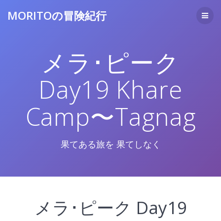
コ
MORITOの冒険紀行
ン
テ
ン
ツ
メラ･ピーク
へ
ス
キ
Day19 Khare
ッ
プ
Camp〜Tagnag
果てある旅を 果てしなく
メラ･ピーク Day19