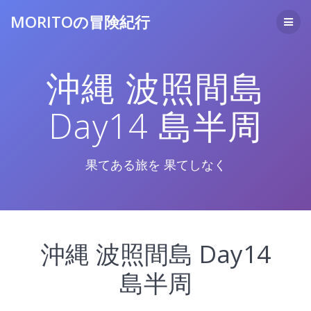
コ
MORITOの冒険紀行
ン
テ
ン
ツ
沖縄 波照間島
へ
ス
キ
Day14 島半周
ッ
プ
果てある旅を 果てしなく
沖縄 波照間島 Day14
島半周