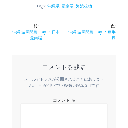
Tags:
沖縄県
,
最南端
,
海浜植物
投
前:
次:
稿
前
次
沖縄 波照間島 Day13 日本
沖縄 波照間島 Day15 島半
の
の
最南端
周
ナ
投
投
稿:
稿:
ビ
コメントを残す
ゲ
ー
メールアドレスが公開されることはありませ
ん。
※
が付いている欄は必須項目です
シ
コメント
※
ョ
ン