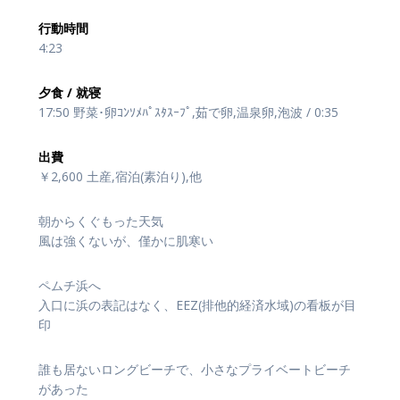
行動時間
4:23
夕食 / 就寝
17:50 野菜･卵ｺﾝｿﾒﾊﾟｽﾀｽｰﾌﾟ,茹で卵,温泉卵,泡波 / 0:35
出費
￥2,600 土産,宿泊(素泊り),他
朝からくぐもった天気
風は強くないが、僅かに肌寒い
ペムチ浜へ
入口に浜の表記はなく、EEZ(排他的経済水域)の看板が目
印
誰も居ないロングビーチで、小さなプライベートビーチ
があった