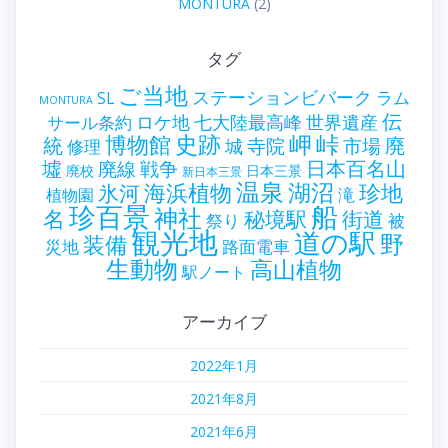
MONTURA
(2)
タグ
ご当地
ステーションビバーク
ラム
SL
MONTURA
伝
世界遺産
ロケ地
七大陸最高峰
サール条約
史跡
岬
峠
博物館
統
廃
寺院
市場
城
修理
墟
戦争
日本百名山
廃線
廃校
日本三景
新日本三景
温泉
海浜植物
湖沼
氷河
珍地
滝
植物園
珍百景
船
神社
名
秘境駅
街道
祭り
被
観光地
道の駅
野
装備
災地
路面電車
生動物
高山植物
駅ノート
アーカイブ
2022年1月
2021年8月
2021年6月