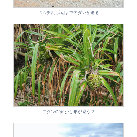
ペムチ浜 浜辺までアダンが迫る
アダンの実 少し形が違う？