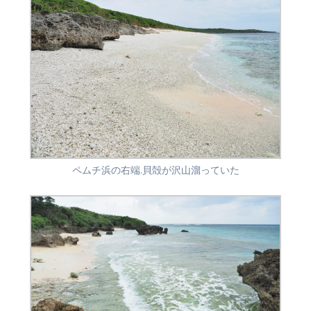
ペムチ浜の右端.貝殻が沢山溜っていた