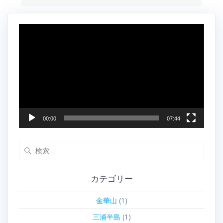
動
画
プ
レ
ー
ヤ
ー
00:00
07:44
検
索:
カテゴリー
金華山
(1)
三浦半島
(1)