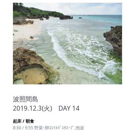
波照間島
2019.12.3(火) DAY 14
起床 / 朝食
8:30 / 9:55 野菜･卵ｺﾝｿﾒﾊﾟｽﾀｽｰﾌﾟ,泡波