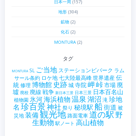
日本一周
(157)
地形
(304)
鉱物
(2)
化石
(2)
MONTURA
(2)
タグ
ご当地
ステーションビバーク
ラム
SL
MONTURA
伝
世界遺産
ロケ地
七大陸最高峰
サール条約
史跡
岬
峠
博物館
統
廃
寺院
市場
城
修理
墟
戦争
日本百名山
廃線
廃校
日本三景
新日本三景
温泉
海浜植物
湖沼
氷河
珍地
滝
植物園
珍百景
船
神社
名
秘境駅
街道
祭り
被
観光地
道の駅
野
装備
災地
路面電車
生動物
高山植物
駅ノート