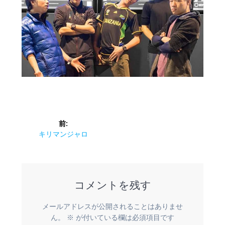
投
前:
稿
前
キリマンジャロ
の
ナ
投
稿:
ビ
コメントを残す
ゲ
メールアドレスが公開されることはありませ
ー
ん。
※
が付いている欄は必須項目です