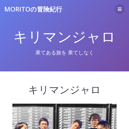
コ
MORITOの冒険紀行
ン
テ
ン
ツ
キリマンジャロ
へ
ス
キ
ッ
果てある旅を 果てしなく
プ
キリマンジャロ