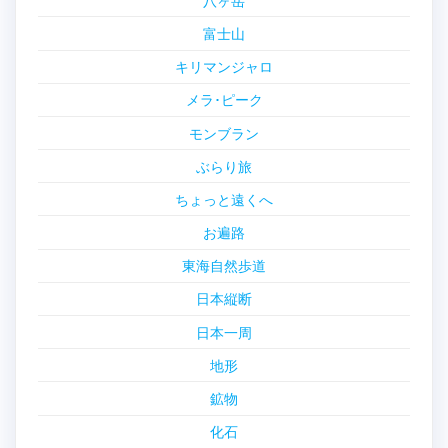
八ヶ岳
富士山
キリマンジャロ
メラ･ピーク
モンブラン
ぶらり旅
ちょっと遠くへ
お遍路
東海自然歩道
日本縦断
日本一周
地形
鉱物
化石