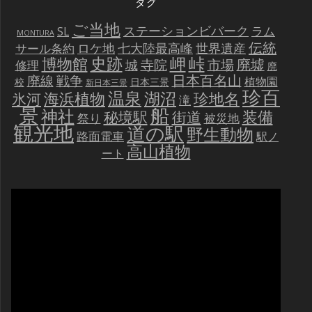
タグ
ご当地
ステーションビバーク
ラム
SL
MONTURA
伝統
世界遺産
ロケ地
七大陸最高峰
サール条約
史跡
岬
峠
博物館
廃墟
寺院
市場
城
修理
廃
戦争
日本百名山
廃線
植物園
校
日本三景
新日本三景
珍百
温泉
海浜植物
湖沼
氷河
珍地名
滝
景
船
神社
装備
秘境駅
街道
祭り
被災地
観光地
道の駅
野生動物
路面電車
駅ノ
高山植物
ート
動
画
プ
レ
ー
ヤ
ー