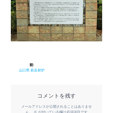
投
前:
稿
前
山口県 萩反射炉
の
ナ
投
稿:
ビ
コメントを残す
ゲ
メールアドレスが公開されることはありませ
ん。
※
が付いている欄は必須項目です