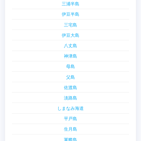
三浦半島
伊豆半島
三宅島
伊豆大島
八丈島
神津島
母島
父島
佐渡島
淡路島
しまなみ海道
平戸島
生月島
軍艦島