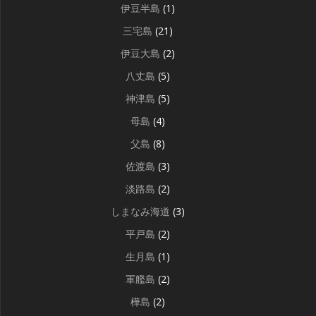
伊豆半島
(1)
三宅島
(21)
伊豆大島
(2)
八丈島
(5)
神津島
(5)
母島
(4)
父島
(8)
佐渡島
(3)
淡路島
(2)
しまなみ海道
(3)
平戸島
(2)
生月島
(1)
軍艦島
(2)
樺島
(2)