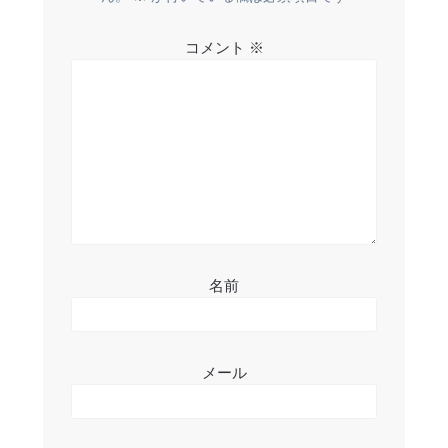
ー
シ
コメント
※
ョ
ン
名前
メール