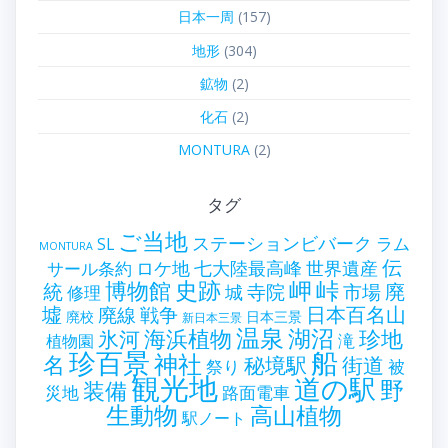
日本一周
(157)
地形
(304)
鉱物
(2)
化石
(2)
MONTURA
(2)
タグ
ご当地
ステーションビバーク
ラム
SL
MONTURA
伝
世界遺産
ロケ地
七大陸最高峰
サール条約
史跡
岬
峠
博物館
統
廃
寺院
市場
城
修理
墟
戦争
日本百名山
廃線
廃校
日本三景
新日本三景
温泉
海浜植物
湖沼
氷河
珍地
滝
植物園
珍百景
船
神社
名
秘境駅
街道
祭り
被
観光地
道の駅
野
装備
災地
路面電車
生動物
高山植物
駅ノート