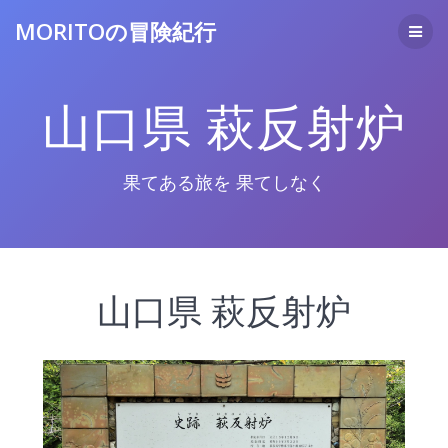
コ
MORITOの冒険紀行
ン
テ
ン
ツ
山口県 萩反射炉
へ
ス
キ
ッ
果てある旅を 果てしなく
プ
山口県 萩反射炉