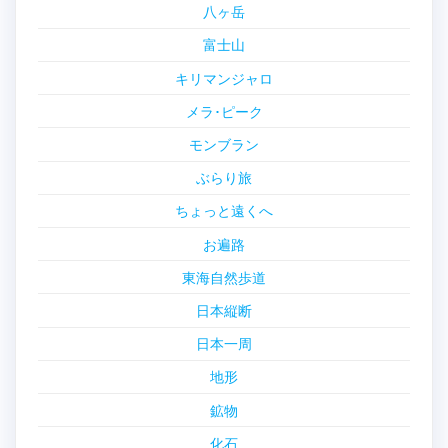
八ヶ岳
富士山
キリマンジャロ
メラ･ピーク
モンブラン
ぶらり旅
ちょっと遠くへ
お遍路
東海自然歩道
日本縦断
日本一周
地形
鉱物
化石