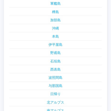
軍艦島
樺島
加部島
沖縄
本島
伊平屋島
野甫島
石垣島
西表島
波照間島
与那国島
日帰り
北アルプス
南アルプス