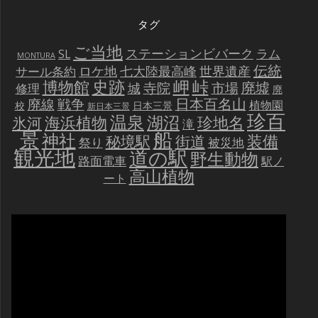
タグ
ご当地
ステーションビバーク
ラム
SL
MONTURA
伝統
世界遺産
ロケ地
七大陸最高峰
サール条約
史跡
岬
峠
博物館
廃墟
寺院
市場
城
修理
廃
戦争
日本百名山
廃線
植物園
校
日本三景
新日本三景
珍百
温泉
海浜植物
湖沼
氷河
珍地名
滝
景
船
神社
装備
秘境駅
街道
祭り
被災地
観光地
道の駅
野生動物
路面電車
駅ノ
高山植物
ート
動
画
プ
レ
ー
ヤ
ー