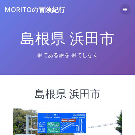
コ
MORITOの冒険紀行
ン
テ
ン
ツ
島根県 浜田市
へ
ス
キ
ッ
果てある旅を 果てしなく
プ
島根県 浜田市