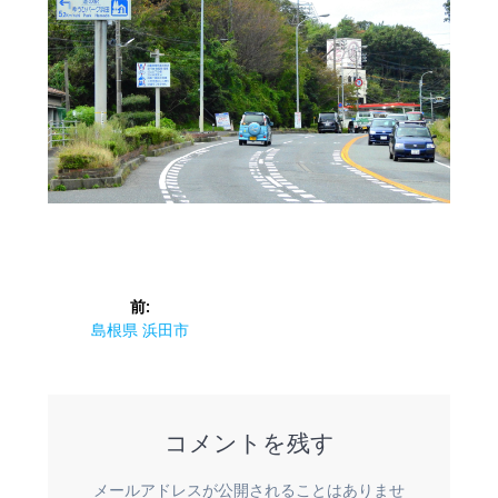
投
前:
稿
前
島根県 浜田市
の
ナ
投
稿:
ビ
コメントを残す
ゲ
メールアドレスが公開されることはありませ