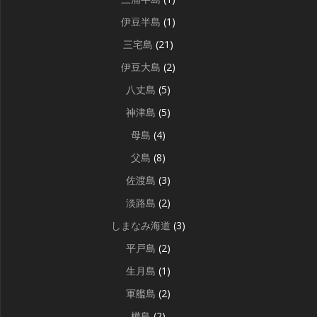
伊豆半島
(1)
三宅島
(21)
伊豆大島
(2)
八丈島
(5)
神津島
(5)
母島
(4)
父島
(8)
佐渡島
(3)
淡路島
(2)
しまなみ海道
(3)
平戸島
(2)
生月島
(1)
軍艦島
(2)
樺島
(2)