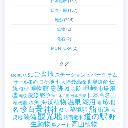
日本縦断
(167)
日本一周
(157)
地形
(304)
鉱物
(2)
化石
(2)
MONTURA
(2)
タグ
ご当地
ステーションビバーク
ラム
SL
MONTURA
伝
世界遺産
ロケ地
七大陸最高峰
サール条約
史跡
岬
峠
博物館
統
廃
寺院
市場
城
修理
墟
戦争
日本百名山
廃線
廃校
日本三景
新日本三景
温泉
海浜植物
湖沼
氷河
珍地
滝
植物園
珍百景
船
神社
名
秘境駅
街道
祭り
被
観光地
道の駅
野
装備
災地
路面電車
生動物
高山植物
駅ノート