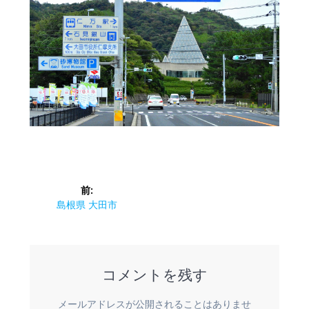
投
前:
稿
前
島根県 大田市
の
ナ
投
稿:
ビ
コメントを残す
ゲ
メールアドレスが公開されることはありませ