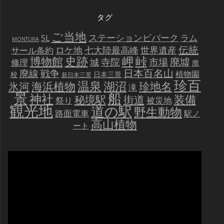
タグ
ご当地
ステーションビバーク
ラム
SL
MONTURA
伝統
世界遺産
ロケ地
七大陸最高峰
サール条約
史跡
岬
峠
博物館
廃墟
寺院
市場
城
修理
廃
戦争
日本百名山
廃線
植物園
校
日本三景
新日本三景
珍百
温泉
海浜植物
湖沼
氷河
珍地名
滝
景
船
神社
装備
秘境駅
街道
祭り
被災地
観光地
道の駅
野生動物
路面電車
駅ノ
高山植物
ート
動
画
プ
レ
ー
ヤ
ー