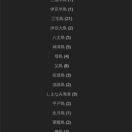
伊豆半島
(1)
三宅島
(21)
伊豆大島
(2)
八丈島
(5)
神津島
(5)
母島
(4)
父島
(8)
佐渡島
(3)
淡路島
(2)
しまなみ海道
(3)
平戸島
(2)
生月島
(1)
軍艦島
(2)
樺島
(2)