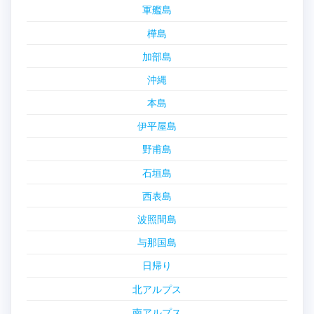
軍艦島
樺島
加部島
沖縄
本島
伊平屋島
野甫島
石垣島
西表島
波照間島
与那国島
日帰り
北アルプス
南アルプス