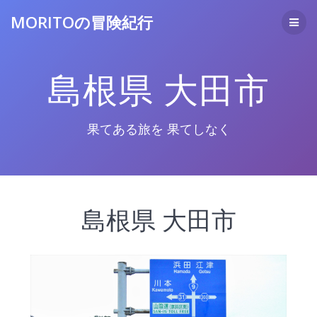
コ
MORITOの冒険紀行
ン
テ
ン
ツ
島根県 大田市
へ
ス
キ
ッ
果てある旅を 果てしなく
プ
島根県 大田市