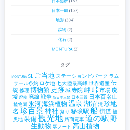
日本縦断
(167)
日本一周
(157)
地形
(304)
鉱物
(2)
化石
(2)
MONTURA
(2)
タグ
ご当地
ステーションビバーク
ラム
SL
MONTURA
伝
世界遺産
ロケ地
七大陸最高峰
サール条約
史跡
岬
峠
博物館
統
廃
寺院
市場
城
修理
墟
戦争
日本百名山
廃線
廃校
日本三景
新日本三景
温泉
海浜植物
湖沼
氷河
珍地
滝
植物園
珍百景
船
神社
名
秘境駅
街道
祭り
被
観光地
道の駅
野
装備
災地
路面電車
生動物
高山植物
駅ノート