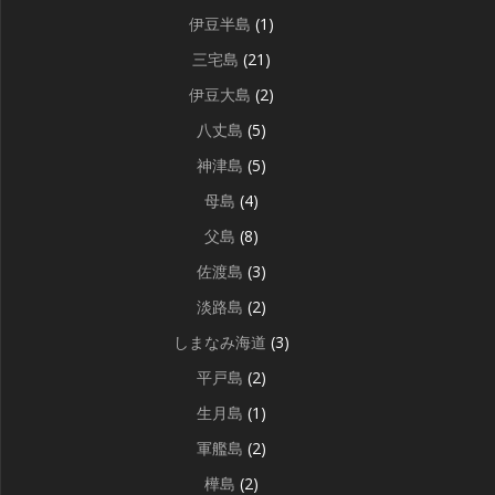
伊豆半島
(1)
三宅島
(21)
伊豆大島
(2)
八丈島
(5)
神津島
(5)
母島
(4)
父島
(8)
佐渡島
(3)
淡路島
(2)
しまなみ海道
(3)
平戸島
(2)
生月島
(1)
軍艦島
(2)
樺島
(2)