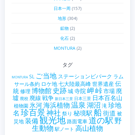
日本一周
(157)
地形
(304)
鉱物
(2)
化石
(2)
MONTURA
(2)
タグ
ご当地
ステーションビバーク
ラム
SL
MONTURA
伝
世界遺産
ロケ地
七大陸最高峰
サール条約
史跡
岬
峠
博物館
統
廃
寺院
市場
城
修理
墟
戦争
日本百名山
廃線
廃校
日本三景
新日本三景
温泉
海浜植物
湖沼
氷河
珍地
滝
植物園
珍百景
船
神社
名
秘境駅
街道
祭り
被
観光地
道の駅
野
装備
災地
路面電車
生動物
高山植物
駅ノート