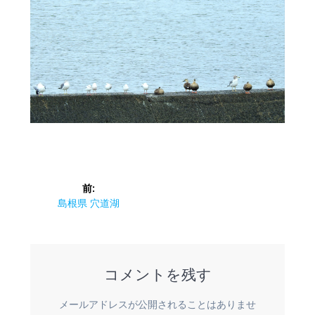
投
前:
稿
前
島根県 穴道湖
の
ナ
投
稿:
ビ
コメントを残す
ゲ
メールアドレスが公開されることはありませ