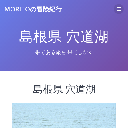
コ
MORITOの冒険紀行
ン
テ
ン
ツ
島根県 穴道湖
へ
ス
キ
ッ
果てある旅を 果てしなく
プ
島根県 穴道湖