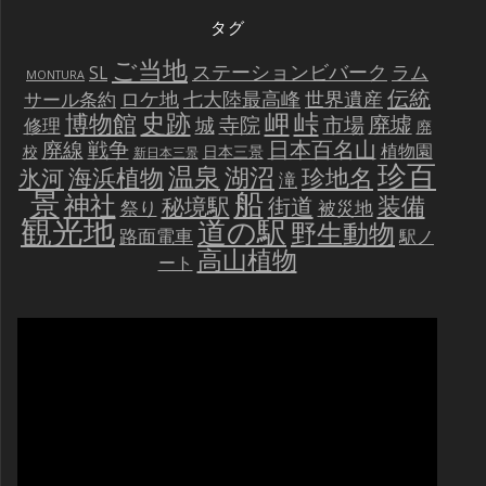
タグ
ご当地
ステーションビバーク
ラム
SL
MONTURA
伝統
世界遺産
ロケ地
七大陸最高峰
サール条約
史跡
岬
峠
博物館
廃墟
寺院
市場
城
修理
廃
戦争
日本百名山
廃線
植物園
校
日本三景
新日本三景
珍百
温泉
海浜植物
湖沼
氷河
珍地名
滝
景
船
神社
装備
秘境駅
街道
祭り
被災地
観光地
道の駅
野生動物
路面電車
駅ノ
高山植物
ート
動
画
プ
レ
ー
ヤ
ー