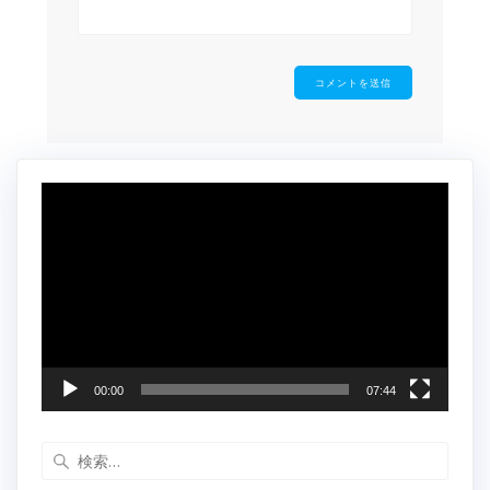
動
画
プ
レ
ー
ヤ
ー
00:00
07:44
検
索: