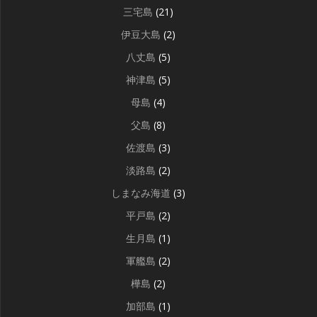
三宅島
(21)
伊豆大島
(2)
八丈島
(5)
神津島
(5)
母島
(4)
父島
(8)
佐渡島
(3)
淡路島
(2)
しまなみ海道
(3)
平戸島
(2)
生月島
(1)
軍艦島
(2)
樺島
(2)
加部島
(1)