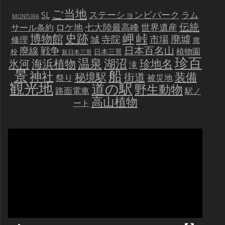
ご当地
ステーションビバーク
ラム
SL
MONTURA
伝統
世界遺産
ロケ地
七大陸最高峰
サール条約
史跡
岬
峠
博物館
廃墟
寺院
市場
城
修理
廃
戦争
日本百名山
廃線
植物園
校
日本三景
新日本三景
珍百
温泉
海浜植物
湖沼
氷河
珍地名
滝
景
船
神社
装備
秘境駅
街道
祭り
被災地
観光地
道の駅
野生動物
路面電車
駅ノ
高山植物
ート
動
画
プ
レ
ー
ヤ
ー