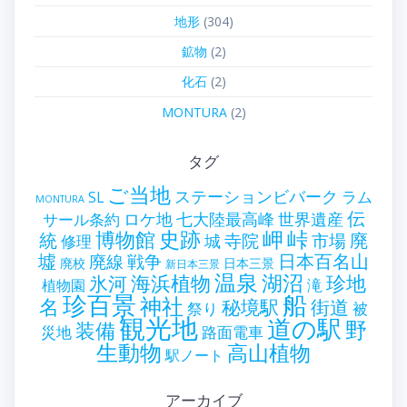
地形
(304)
鉱物
(2)
化石
(2)
MONTURA
(2)
タグ
ご当地
ステーションビバーク
ラム
SL
MONTURA
伝
世界遺産
ロケ地
七大陸最高峰
サール条約
史跡
岬
峠
博物館
統
廃
寺院
市場
城
修理
墟
戦争
日本百名山
廃線
廃校
日本三景
新日本三景
温泉
海浜植物
湖沼
氷河
珍地
滝
植物園
珍百景
船
神社
名
秘境駅
街道
祭り
被
観光地
道の駅
野
装備
災地
路面電車
生動物
高山植物
駅ノート
アーカイブ