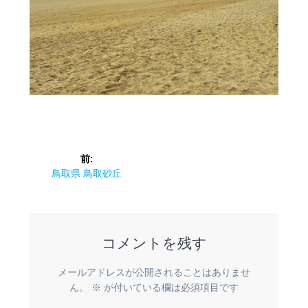
投
前:
稿
前
鳥取県 鳥取砂丘
の
ナ
投
稿:
ビ
コメントを残す
ゲ
メールアドレスが公開されることはありませ
ー
ん。
※
が付いている欄は必須項目です