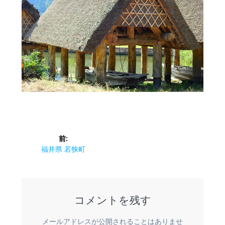
投
前:
稿
前
福井県 若狭町
の
ナ
投
稿:
ビ
コメントを残す
ゲ
メールアドレスが公開されることはありませ