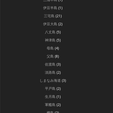
伊豆半島
(1)
三宅島
(21)
伊豆大島
(2)
八丈島
(5)
神津島
(5)
母島
(4)
父島
(8)
佐渡島
(3)
淡路島
(2)
しまなみ海道
(3)
平戸島
(2)
生月島
(1)
軍艦島
(2)
樺島
(2)