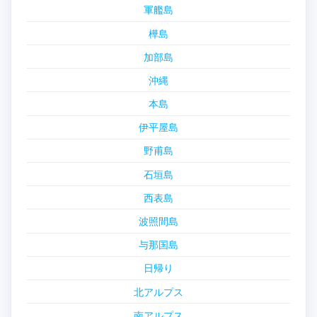
軍艦島
樺島
加部島
沖縄
本島
伊平屋島
野甫島
石垣島
西表島
波照間島
与那国島
日帰り
北アルプス
南アルプス