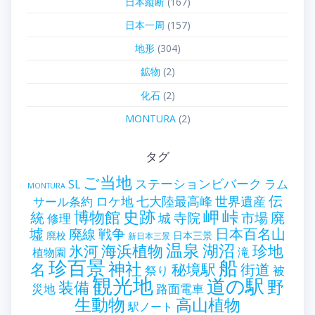
日本縦断
(167)
日本一周
(157)
地形
(304)
鉱物
(2)
化石
(2)
MONTURA
(2)
タグ
ご当地
ステーションビバーク
ラム
SL
MONTURA
伝
世界遺産
ロケ地
七大陸最高峰
サール条約
史跡
岬
峠
博物館
統
廃
寺院
市場
城
修理
墟
戦争
日本百名山
廃線
廃校
日本三景
新日本三景
温泉
海浜植物
湖沼
氷河
珍地
滝
植物園
珍百景
船
神社
名
秘境駅
街道
祭り
被
観光地
道の駅
野
装備
災地
路面電車
生動物
高山植物
駅ノート