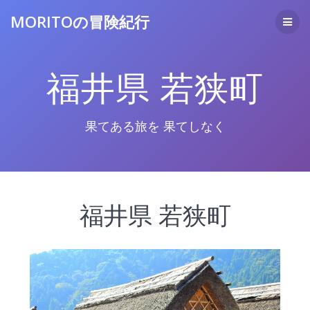
コ
MORITOの冒険紀行
ン
テ
ン
ツ
福井県 若狭町
へ
ス
キ
ッ
果てある旅を 果てしなく
プ
福井県 若狭町