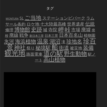
タグ
ご当地
ステーションビバーク
ラム
SL
MONTURA
伝統
世界遺産
ロケ地
七大陸最高峰
サール条約
史跡
岬
峠
博物館
廃墟
寺院
市場
城
修理
廃
戦争
日本百名山
廃線
植物園
校
日本三景
新日本三景
珍百
温泉
海浜植物
湖沼
氷河
珍地名
滝
景
船
神社
装備
秘境駅
街道
祭り
被災地
観光地
道の駅
野生動物
路面電車
駅ノ
高山植物
ート
動
画
プ
レ
ー
ヤ
ー