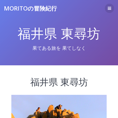
コ
MORITOの冒険紀行
ン
テ
ン
ツ
福井県 東尋坊
へ
ス
キ
ッ
果てある旅を 果てしなく
プ
福井県 東尋坊