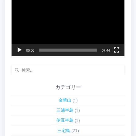
画
プ
レ
ー
ヤ
ー
00:00
07:44
検
索:
カテゴリー
金華山
(1)
三浦半島
(1)
伊豆半島
(1)
三宅島
(21)