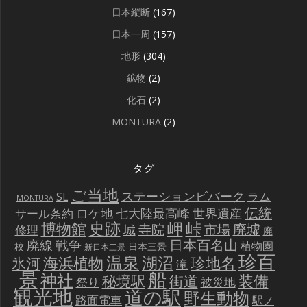
日本縦断
(167)
日本一周
(157)
地形
(304)
鉱物
(2)
化石
(2)
MONTURA
(2)
タグ
ご当地
ステーションビバーク
ラム
SL
MONTURA
伝統
世界遺産
ロケ地
七大陸最高峰
サール条約
史跡
岬
峠
博物館
廃墟
寺院
市場
城
修理
廃
戦争
日本百名山
廃線
植物園
校
日本三景
新日本三景
珍百
温泉
海浜植物
湖沼
氷河
珍地名
滝
景
船
神社
装備
秘境駅
街道
祭り
被災地
観光地
道の駅
野生動物
路面電車
駅ノ