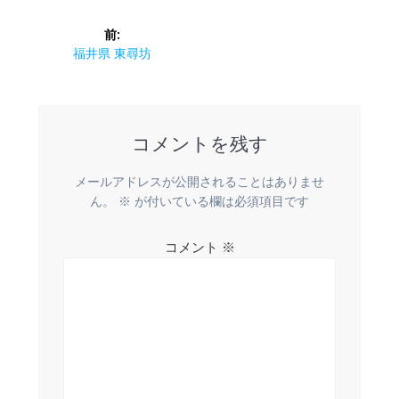
投
前:
稿
前
福井県 東尋坊
の
ナ
投
稿:
ビ
コメントを残す
ゲ
メールアドレスが公開されることはありませ
ー
ん。
※
が付いている欄は必須項目です
シ
コメント
※
ョ
ン