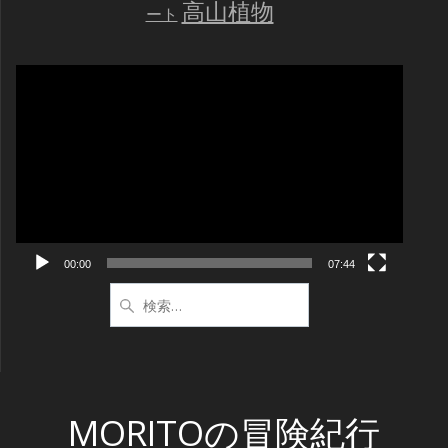
高山植物
ート
動
画
プ
レ
ー
ヤ
ー
00:00
07:44
検
索:
MORITOの冒険紀行