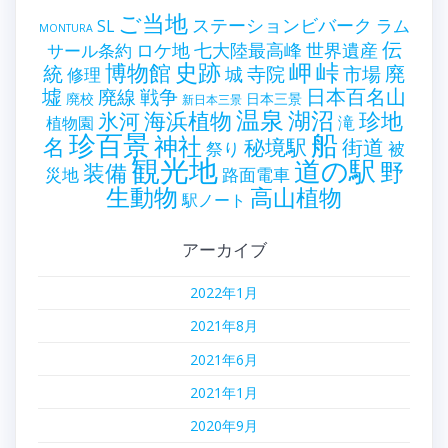
ご当地
ステーションビバーク
ラム
SL
MONTURA
伝
世界遺産
ロケ地
七大陸最高峰
サール条約
史跡
岬
峠
博物館
統
廃
寺院
市場
城
修理
墟
戦争
日本百名山
廃線
廃校
日本三景
新日本三景
温泉
海浜植物
湖沼
氷河
珍地
滝
植物園
珍百景
船
神社
名
秘境駅
街道
祭り
被
観光地
道の駅
野
装備
災地
路面電車
生動物
高山植物
駅ノート
アーカイブ
2022年1月
2021年8月
2021年6月
2021年1月
2020年9月