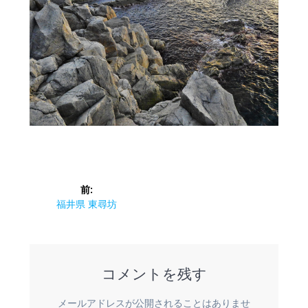
投
前:
稿
前
福井県 東尋坊
の
ナ
投
稿:
ビ
コメントを残す
ゲ
メールアドレスが公開されることはありませ