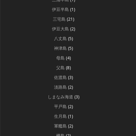
伊豆半島
(1)
三宅島
(21)
伊豆大島
(2)
八丈島
(5)
神津島
(5)
母島
(4)
父島
(8)
佐渡島
(3)
淡路島
(2)
しまなみ海道
(3)
平戸島
(2)
生月島
(1)
軍艦島
(2)
樺島
(2)