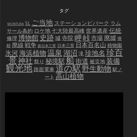
タグ
ご当地
ステーションビバーク
ラム
SL
MONTURA
伝統
世界遺産
ロケ地
七大陸最高峰
サール条約
史跡
岬
峠
博物館
廃墟
寺院
市場
城
修理
廃
戦争
日本百名山
廃線
植物園
校
日本三景
新日本三景
珍百
温泉
海浜植物
湖沼
氷河
珍地名
滝
景
船
神社
装備
秘境駅
街道
祭り
被災地
観光地
道の駅
野生動物
路面電車
駅ノ
高山植物
ート
動
画
プ
レ
ー
ヤ
ー