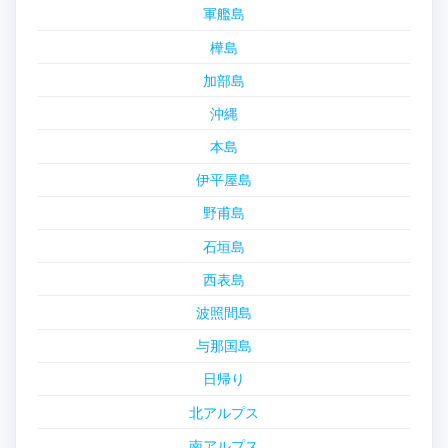
軍艦島
樺島
加部島
沖縄
本島
伊平屋島
野甫島
石垣島
西表島
波照間島
与那国島
日帰り
北アルプス
南アルプス