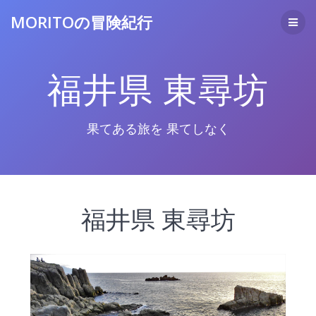
コ
MORITOの冒険紀行
ン
テ
ン
ツ
福井県 東尋坊
へ
ス
キ
ッ
果てある旅を 果てしなく
プ
福井県 東尋坊