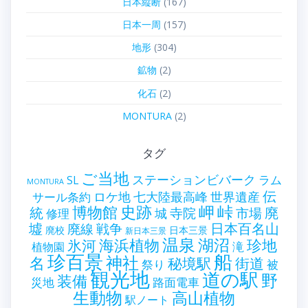
日本縦断
(167)
日本一周
(157)
地形
(304)
鉱物
(2)
化石
(2)
MONTURA
(2)
タグ
ご当地
ステーションビバーク
ラム
SL
MONTURA
伝
世界遺産
ロケ地
七大陸最高峰
サール条約
史跡
岬
峠
博物館
統
廃
寺院
市場
城
修理
墟
戦争
日本百名山
廃線
廃校
日本三景
新日本三景
温泉
海浜植物
湖沼
氷河
珍地
滝
植物園
珍百景
船
神社
名
秘境駅
街道
祭り
被
観光地
道の駅
野
装備
災地
路面電車
生動物
高山植物
駅ノート