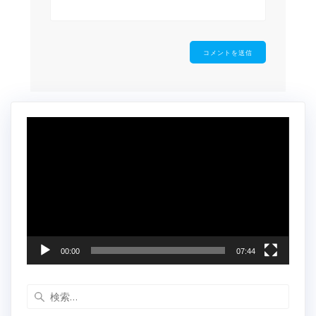
動
画
プ
レ
ー
ヤ
ー
00:00
07:44
検
索: