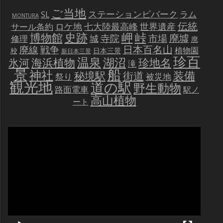
ご当地
ステーションビバーク
ラム
SL
MONTURA
伝統
世界遺産
ロケ地
七大陸最高峰
サール条約
史跡
岬
峠
博物館
廃墟
寺院
市場
城
修理
廃
戦争
日本百名山
廃線
植物園
校
日本三景
新日本三景
珍百
温泉
海浜植物
湖沼
氷河
珍地名
滝
景
船
神社
装備
秘境駅
街道
祭り
被災地
観光地
道の駅
野生動物
路面電車
駅ノ
高山植物
ート
動
画
プ
レ
ー
ヤ
ー