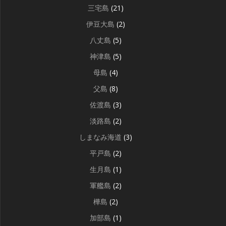
三宅島
(21)
伊豆大島
(2)
八丈島
(5)
神津島
(5)
母島
(4)
父島
(8)
佐渡島
(3)
淡路島
(2)
しまなみ海道
(3)
平戸島
(2)
生月島
(1)
軍艦島
(2)
樺島
(2)
加部島
(1)