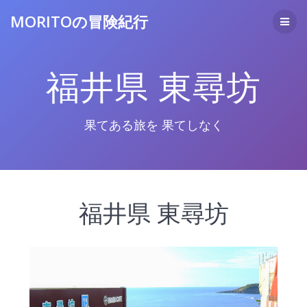
コ
MORITOの冒険紀行
ン
テ
ン
ツ
福井県 東尋坊
へ
ス
キ
ッ
果てある旅を 果てしなく
プ
福井県 東尋坊