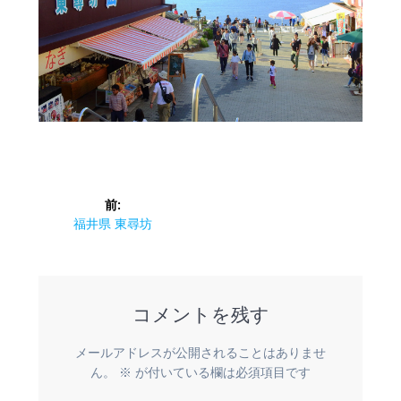
投
前:
稿
前
福井県 東尋坊
の
ナ
投
稿:
ビ
コメントを残す
ゲ
メールアドレスが公開されることはありませ
ー
ん。
※
が付いている欄は必須項目です