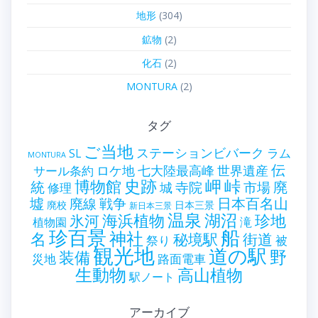
地形
(304)
鉱物
(2)
化石
(2)
MONTURA
(2)
タグ
ご当地
ステーションビバーク
ラム
SL
MONTURA
伝
世界遺産
ロケ地
七大陸最高峰
サール条約
史跡
岬
峠
博物館
統
廃
寺院
市場
城
修理
墟
戦争
日本百名山
廃線
廃校
日本三景
新日本三景
温泉
海浜植物
湖沼
氷河
珍地
滝
植物園
珍百景
船
神社
名
秘境駅
街道
祭り
被
観光地
道の駅
野
装備
災地
路面電車
生動物
高山植物
駅ノート
アーカイブ