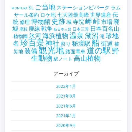
ご当地
ステーションビバーク
ラム
SL
MONTURA
伝
世界遺産
ロケ地
七大陸最高峰
サール条約
史跡
岬
峠
博物館
統
廃
寺院
市場
城
修理
墟
戦争
日本百名山
廃線
廃校
日本三景
新日本三景
温泉
海浜植物
湖沼
氷河
珍地
滝
植物園
珍百景
船
神社
名
秘境駅
街道
祭り
被
観光地
道の駅
野
装備
災地
路面電車
生動物
高山植物
駅ノート
アーカイブ
2022年1月
2021年8月
2021年6月
2021年1月
2020年9月