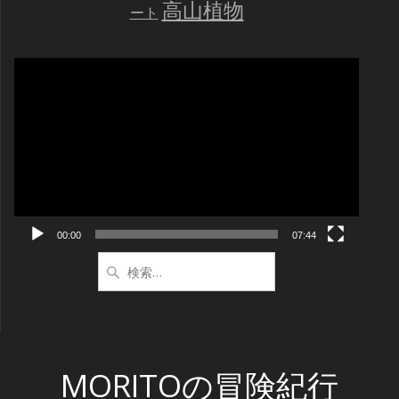
高山植物
ート
動
画
プ
レ
ー
ヤ
ー
00:00
07:44
検
索:
MORITOの冒険紀行