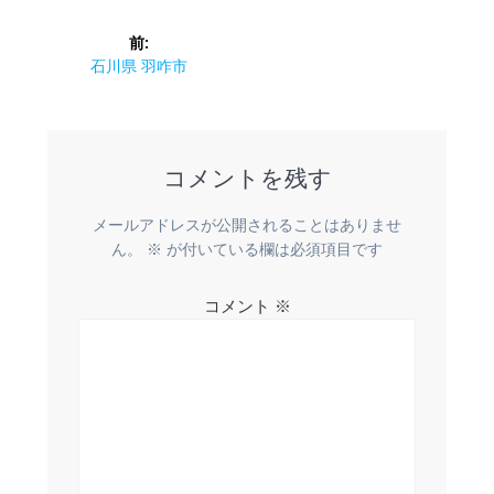
投
前:
稿
前
石川県 羽咋市
の
ナ
投
稿:
ビ
コメントを残す
ゲ
メールアドレスが公開されることはありませ
ー
ん。
※
が付いている欄は必須項目です
シ
コメント
※
ョ
ン