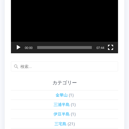
画
プ
レ
ー
ヤ
ー
00:00
07:44
検
索:
カテゴリー
金華山
(1)
三浦半島
(1)
伊豆半島
(1)
三宅島
(21)