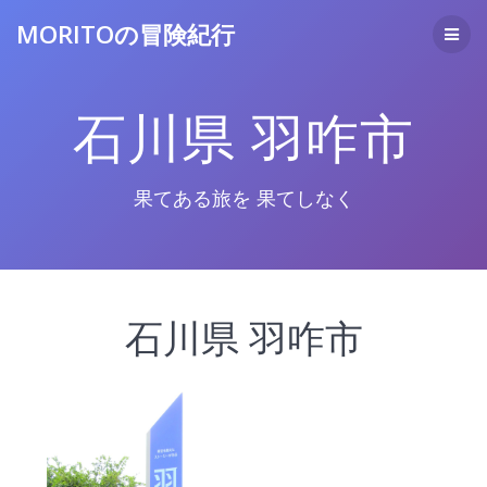
コ
MORITOの冒険紀行
ン
テ
ン
ツ
石川県 羽咋市
へ
ス
キ
ッ
果てある旅を 果てしなく
プ
石川県 羽咋市