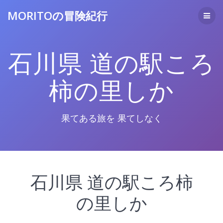
コ
MORITOの冒険紀行
ン
テ
ン
ツ
石川県 道の駅ころ
へ
ス
キ
柿の里しか
ッ
プ
果てある旅を 果てしなく
石川県 道の駅ころ柿
の里しか