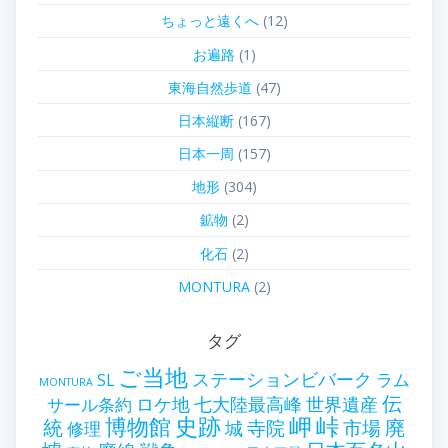
ちょっと遠くへ
(12)
お遍路
(1)
東海自然歩道
(47)
日本縦断
(167)
日本一周
(157)
地形
(304)
鉱物
(2)
化石
(2)
MONTURA
(2)
タグ
ご当地
ステーションビバーク
ラム
SL
MONTURA
伝
世界遺産
ロケ地
七大陸最高峰
サール条約
史跡
岬
峠
博物館
統
廃
寺院
市場
城
修理