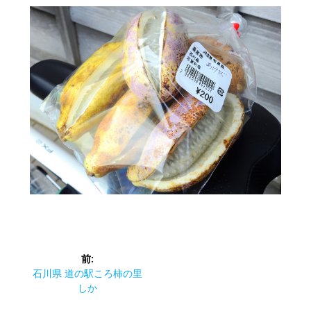
投
前:
稿
前
石川県 道の駅ころ柿の里
の
しか
ナ
投