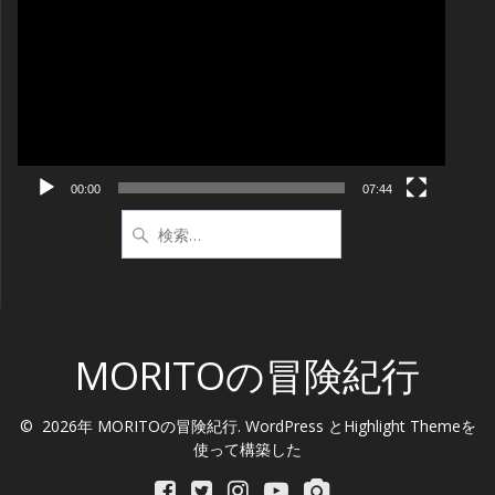
画
プ
レ
ー
ヤ
ー
00:00
07:44
検
索:
MORITOの冒険紀行
© 2026年 MORITOの冒険紀行. WordPress と
Highlight Theme
を
使って構築した