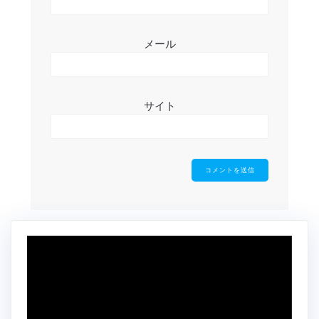
メール
サイト
動
画
プ
レ
ー
ヤ