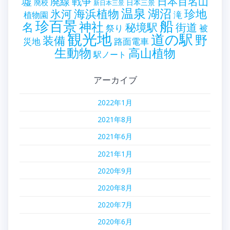
墟
戦争
日本百名山
廃線
廃校
日本三景
新日本三景
温泉
海浜植物
湖沼
氷河
珍地
滝
植物園
珍百景
船
神社
名
秘境駅
街道
祭り
被
観光地
道の駅
野
装備
災地
路面電車
生動物
高山植物
駅ノート
アーカイブ
2022年1月
2021年8月
2021年6月
2021年1月
2020年9月
2020年8月
2020年7月
2020年6月