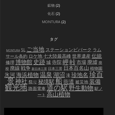
鉱物
(2)
化石
(2)
MONTURA
(2)
タグ
ご当地
ステーションビバーク
ラム
SL
MONTURA
伝統
世界遺産
ロケ地
七大陸最高峰
サール条約
史跡
岬
峠
博物館
廃墟
寺院
市場
城
修理
廃
戦争
日本百名山
廃線
植物園
校
日本三景
新日本三景
珍百
温泉
海浜植物
湖沼
氷河
珍地名
滝
景
船
神社
装備
秘境駅
街道
祭り
被災地
観光地
道の駅
野生動物
路面電車
駅ノ
高山植物
ート
動