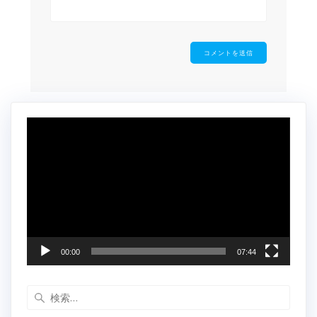
動
画
プ
レ
ー
ヤ
ー
00:00
07:44
検
索: