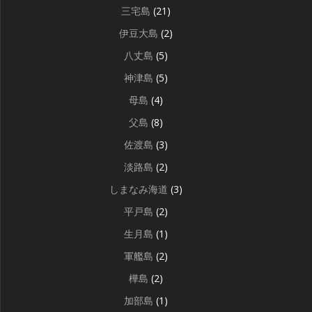
三宅島
(21)
伊豆大島
(2)
八丈島
(5)
神津島
(5)
母島
(4)
父島
(8)
佐渡島
(3)
淡路島
(2)
しまなみ海道
(3)
平戸島
(2)
生月島
(1)
軍艦島
(2)
樺島
(2)
加部島
(1)