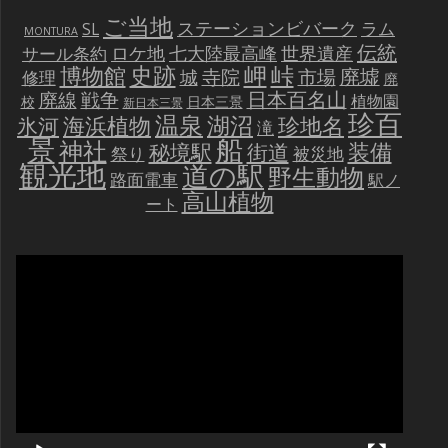
ご当地
ステーションビバーク
ラム
SL
MONTURA
伝統
世界遺産
ロケ地
七大陸最高峰
サール条約
史跡
岬
峠
博物館
廃墟
寺院
市場
城
修理
廃
戦争
日本百名山
廃線
植物園
校
日本三景
新日本三景
珍百
温泉
海浜植物
湖沼
氷河
珍地名
滝
景
船
神社
装備
秘境駅
街道
祭り
被災地
観光地
道の駅
野生動物
路面電車
駅ノ
高山植物
ート
動
画
プ
レ
ー
ヤ
ー