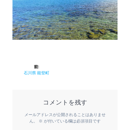
投
前:
稿
前
石川県 能登町
の
ナ
投
稿:
ビ
コメントを残す
ゲ
メールアドレスが公開されることはありませ
ー
ん。
※
が付いている欄は必須項目です