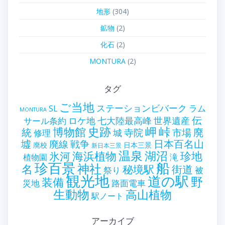
地形
(304)
鉱物
(2)
化石
(2)
MONTURA
(2)
タグ
ご当地
ステーションビバーク
ラム
SL
MONTURA
伝
世界遺産
ロケ地
七大陸最高峰
サール条約
史跡
岬
峠
博物館
統
廃
寺院
市場
城
修理
墟
戦争
日本百名山
廃線
廃校
日本三景
新日本三景
温泉
海浜植物
湖沼
氷河
珍地
滝
植物園
珍百景
船
神社
名
秘境駅
街道
祭り
被
観光地
道の駅
野
装備
災地
路面電車
生動物
高山植物
駅ノート
アーカイブ