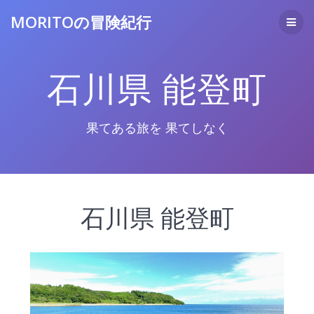
コ
MORITOの冒険紀行
ン
テ
ン
ツ
石川県 能登町
へ
ス
キ
ッ
果てある旅を 果てしなく
プ
石川県 能登町