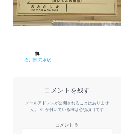
投
前:
稿
前
石川県 穴水駅
の
ナ
投
稿:
ビ
コメントを残す
ゲ
メールアドレスが公開されることはありませ
ー
ん。
※
が付いている欄は必須項目です
シ
コメント
※