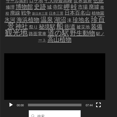
伝統
世界遺産
ロケ地
七大陸最高峰
サール条約
史跡
岬
峠
博物館
廃墟
寺院
市場
城
修理
廃
戦争
日本百名山
廃線
植物園
校
日本三景
新日本三景
珍百
温泉
海浜植物
湖沼
氷河
珍地名
滝
景
船
神社
装備
秘境駅
街道
祭り
被災地
観光地
道の駅
野生動物
路面電車
駅ノ
高山植物
ート
動
画
プ
レ
ー
ヤ
ー
00:00
07:44
検