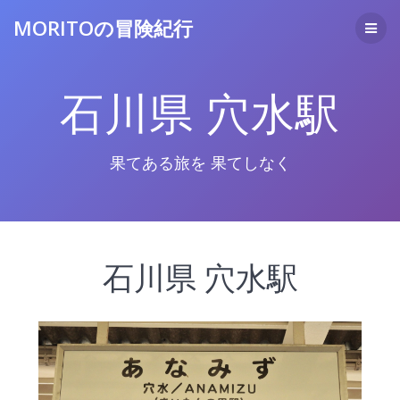
コ
MORITOの冒険紀行
ン
テ
ン
ツ
石川県 穴水駅
へ
ス
キ
ッ
果てある旅を 果てしなく
プ
石川県 穴水駅