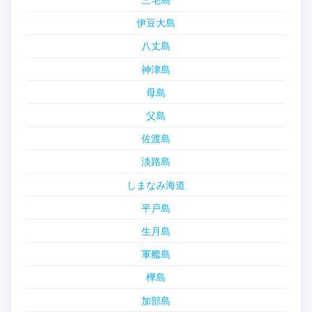
伊豆大島
八丈島
神津島
母島
父島
佐渡島
淡路島
しまなみ海道
平戸島
生月島
軍艦島
樺島
加部島