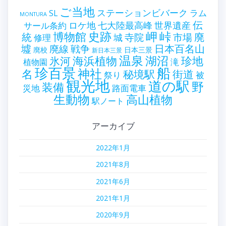
ご当地
ステーションビバーク
ラム
SL
MONTURA
伝
世界遺産
ロケ地
七大陸最高峰
サール条約
史跡
岬
峠
博物館
統
廃
寺院
市場
城
修理
墟
戦争
日本百名山
廃線
廃校
日本三景
新日本三景
温泉
海浜植物
湖沼
氷河
珍地
滝
植物園
珍百景
船
神社
名
秘境駅
街道
祭り
被
観光地
道の駅
野
装備
災地
路面電車
生動物
高山植物
駅ノート
アーカイブ
2022年1月
2021年8月
2021年6月
2021年1月
2020年9月