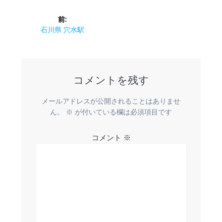
投
前:
稿
前
石川県 穴水駅
の
ナ
投
稿:
ビ
コメントを残す
ゲ
メールアドレスが公開されることはありませ
ー
ん。
※
が付いている欄は必須項目です
シ
コメント
※
ョ
ン