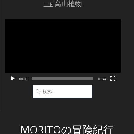
高山植物
ート
動
画
プ
レ
ー
ヤ
ー
00:00
07:44
検
索:
MORITOの冒険紀行