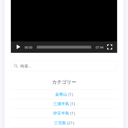
画
プ
レ
ー
ヤ
ー
00:00
07:44
検
索:
カテゴリー
金華山
(1)
三浦半島
(1)
伊豆半島
(1)
三宅島
(21)