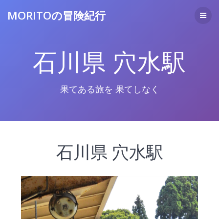
コ
MORITOの冒険紀行
ン
テ
ン
ツ
石川県 穴水駅
へ
ス
キ
ッ
果てある旅を 果てしなく
プ
石川県 穴水駅