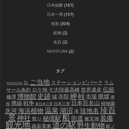
日本縦断
(167)
日本一周
(157)
地形
(304)
鉱物
(2)
化石
(2)
MONTURA
(2)
タグ
ご当地
ステーションビバーク
ラム
SL
MONTURA
伝統
世界遺産
ロケ地
七大陸最高峰
サール条約
史跡
岬
峠
博物館
廃墟
寺院
市場
城
修理
廃
戦争
日本百名山
廃線
植物園
校
日本三景
新日本三景
珍百
温泉
海浜植物
湖沼
氷河
珍地名
滝
景
船
神社
装備
秘境駅
街道
祭り
被災地
観光地
道の駅
野生動物
路面電車
駅ノ