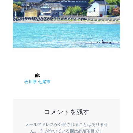
投
前:
稿
前
石川県 七尾市
の
ナ
投
稿:
ビ
コメントを残す
ゲ
メールアドレスが公開されることはありませ
ん。
※
が付いている欄は必須項目です