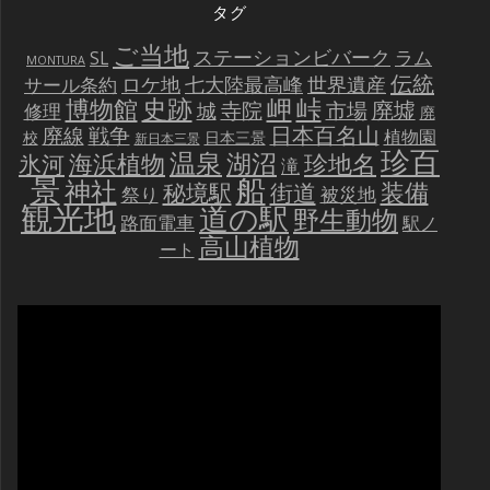
タグ
ご当地
ステーションビバーク
ラム
SL
MONTURA
伝統
世界遺産
ロケ地
七大陸最高峰
サール条約
史跡
岬
峠
博物館
廃墟
寺院
市場
城
修理
廃
戦争
日本百名山
廃線
植物園
校
日本三景
新日本三景
珍百
温泉
海浜植物
湖沼
氷河
珍地名
滝
景
船
神社
装備
秘境駅
街道
祭り
被災地
観光地
道の駅
野生動物
路面電車
駅ノ
高山植物
ート
動
画
プ
レ
ー
ヤ
ー