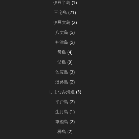
伊豆半島
(1)
三宅島
(21)
伊豆大島
(2)
八丈島
(5)
神津島
(5)
母島
(4)
父島
(8)
佐渡島
(3)
淡路島
(2)
しまなみ海道
(3)
平戸島
(2)
生月島
(1)
軍艦島
(2)
樺島
(2)