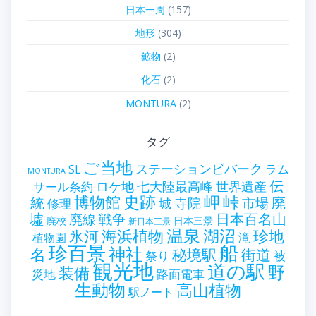
日本一周
(157)
地形
(304)
鉱物
(2)
化石
(2)
MONTURA
(2)
タグ
ご当地
ステーションビバーク
ラム
SL
MONTURA
伝
世界遺産
ロケ地
七大陸最高峰
サール条約
史跡
岬
峠
博物館
統
廃
寺院
市場
城
修理
墟
戦争
日本百名山
廃線
廃校
日本三景
新日本三景
温泉
海浜植物
湖沼
氷河
珍地
滝
植物園
珍百景
船
神社
名
秘境駅
街道
祭り
被
観光地
道の駅
野
装備
災地
路面電車
生動物
高山植物
駅ノート