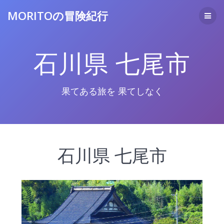
コ
MORITOの冒険紀行
ン
テ
ン
ツ
石川県 七尾市
へ
ス
キ
ッ
果てある旅を 果てしなく
プ
石川県 七尾市