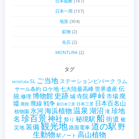
日本縦断
(167)
日本一周
(157)
地形
(304)
鉱物
(2)
化石
(2)
MONTURA
(2)
タグ
ご当地
ステーションビバーク
ラム
SL
MONTURA
伝
世界遺産
ロケ地
七大陸最高峰
サール条約
史跡
岬
峠
博物館
統
廃
寺院
市場
城
修理
墟
戦争
日本百名山
廃線
廃校
日本三景
新日本三景
温泉
海浜植物
湖沼
氷河
珍地
滝
植物園
珍百景
船
神社
名
秘境駅
街道
祭り
被
観光地
道の駅
野
装備
災地
路面電車
生動物
高山植物
駅ノート