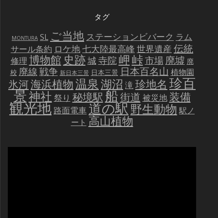
タグ
ご当地
ステーションビバーク
ラム
SL
MONTURA
伝統
世界遺産
ロケ地
七大陸最高峰
サール条約
史跡
岬
峠
博物館
廃墟
寺院
市場
城
修理
廃
戦争
日本百名山
廃線
植物園
校
日本三景
新日本三景
珍百
温泉
海浜植物
湖沼
氷河
珍地名
滝
景
船
神社
装備
秘境駅
街道
祭り
被災地
観光地
道の駅
野生動物
路面電車
駅ノ
高山植物
ート
動
画
プ
レ
ー
ヤ
ー