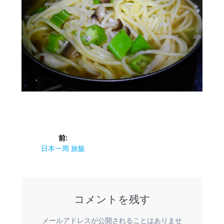
投
前:
稿
前
日本一周 旅飯
の
ナ
投
稿:
ビ
コメントを残す
ゲ
メールアドレスが公開されることはありませ