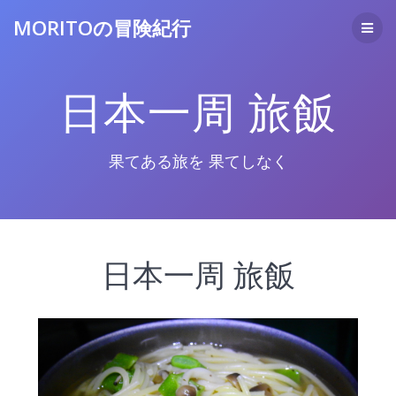
コ
MORITOの冒険紀行
ン
テ
ン
ツ
日本一周 旅飯
へ
ス
キ
ッ
果てある旅を 果てしなく
プ
日本一周 旅飯