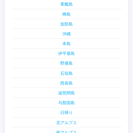
軍艦島
樺島
加部島
沖縄
本島
伊平屋島
野甫島
石垣島
西表島
波照間島
与那国島
日帰り
北アルプス
南アルプス