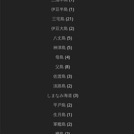
伊豆半島
(1)
三宅島
(21)
伊豆大島
(2)
八丈島
(5)
神津島
(5)
母島
(4)
父島
(8)
佐渡島
(3)
淡路島
(2)
しまなみ海道
(3)
平戸島
(2)
生月島
(1)
軍艦島
(2)
樺島
(2)