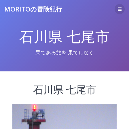
コ
MORITOの冒険紀行
ン
テ
ン
ツ
石川県 七尾市
へ
ス
キ
ッ
果てある旅を 果てしなく
プ
石川県 七尾市