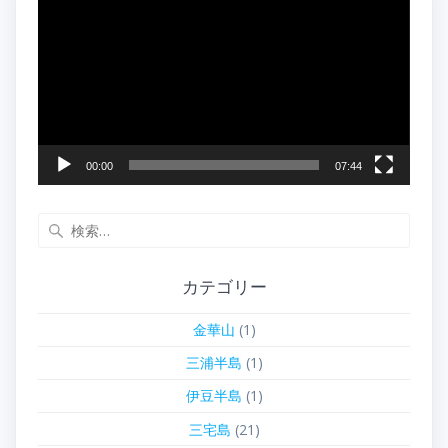
画
プ
レ
ー
ヤ
ー
00:00
07:44
検
索:
カテゴリー
金華山
(1)
三浦半島
(1)
伊豆半島
(1)
三宅島
(21)