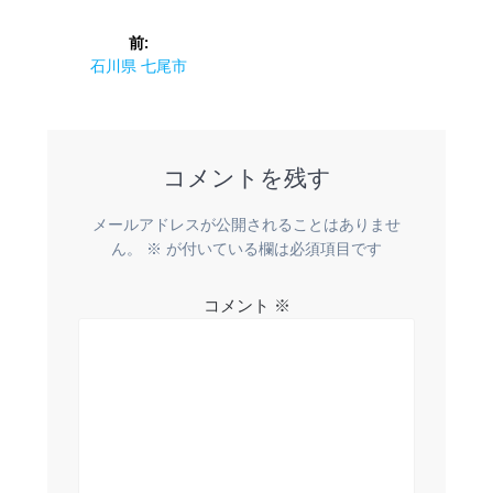
投
前:
稿
前
石川県 七尾市
の
ナ
投
稿:
ビ
コメントを残す
ゲ
メールアドレスが公開されることはありませ
ー
ん。
※
が付いている欄は必須項目です
シ
コメント
※
ョ
ン