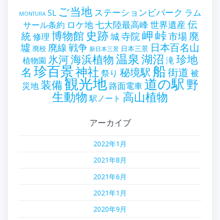
ご当地
ステーションビバーク
ラム
SL
MONTURA
伝
世界遺産
ロケ地
七大陸最高峰
サール条約
史跡
岬
峠
博物館
統
廃
寺院
市場
城
修理
墟
戦争
日本百名山
廃線
廃校
日本三景
新日本三景
温泉
海浜植物
湖沼
氷河
珍地
滝
植物園
珍百景
船
神社
名
秘境駅
街道
祭り
被
観光地
道の駅
野
装備
災地
路面電車
生動物
高山植物
駅ノート
アーカイブ
2022年1月
2021年8月
2021年6月
2021年1月
2020年9月