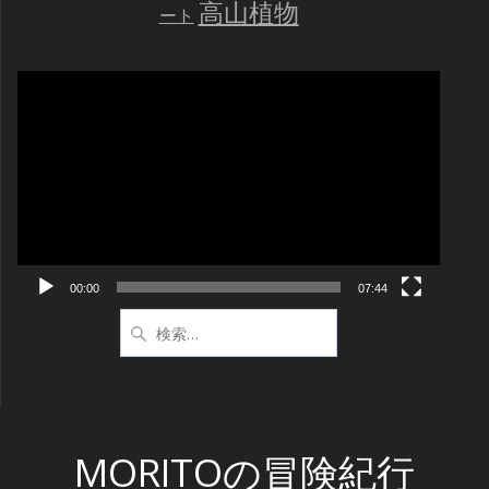
高山植物
ート
動
画
プ
レ
ー
ヤ
ー
00:00
07:44
検
索:
MORITOの冒険紀行