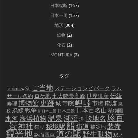
日本縦断
(167)
日本一周
(157)
地形
(304)
鉱物
(2)
化石
(2)
MONTURA
(2)
タグ
ご当地
ステーションビバーク
ラム
SL
MONTURA
伝統
世界遺産
ロケ地
七大陸最高峰
サール条約
史跡
岬
峠
博物館
廃墟
寺院
市場
城
修理
廃
戦争
日本百名山
廃線
植物園
校
日本三景
新日本三景
珍百
温泉
海浜植物
湖沼
氷河
珍地名
滝
景
船
神社
装備
秘境駅
街道
祭り
被災地
観光地
道の駅
野生動物
路面電車
駅ノ