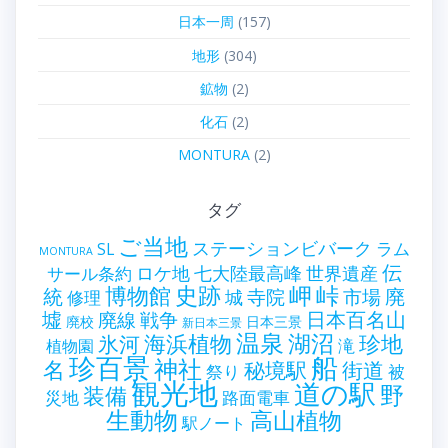
日本一周
(157)
地形
(304)
鉱物
(2)
化石
(2)
MONTURA
(2)
タグ
ご当地
ステーションビバーク
ラム
SL
MONTURA
伝
世界遺産
ロケ地
七大陸最高峰
サール条約
史跡
岬
峠
博物館
統
廃
寺院
市場
城
修理
墟
戦争
日本百名山
廃線
廃校
日本三景
新日本三景
温泉
海浜植物
湖沼
氷河
珍地
滝
植物園
珍百景
船
神社
名
秘境駅
街道
祭り
被
観光地
道の駅
野
装備
災地
路面電車
生動物
高山植物
駅ノート