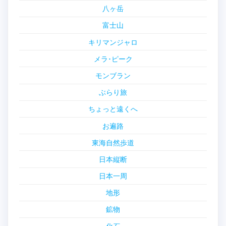
八ヶ岳
富士山
キリマンジャロ
メラ･ピーク
モンブラン
ぶらり旅
ちょっと遠くへ
お遍路
東海自然歩道
日本縦断
日本一周
地形
鉱物