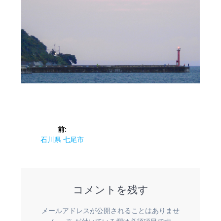
投
前:
稿
前
石川県 七尾市
の
ナ
投
稿:
ビ
コメントを残す
ゲ
メールアドレスが公開されることはありませ