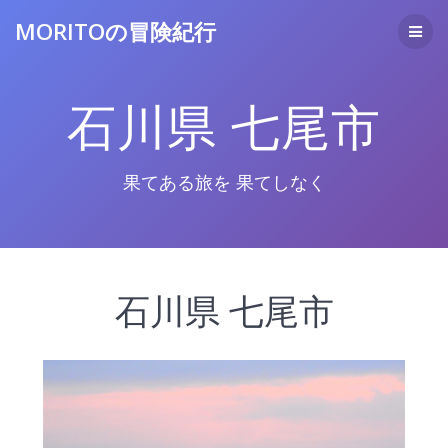
コ
MORITOの冒険紀行
ン
テ
ン
ツ
石川県 七尾市
へ
ス
キ
ッ
果てある旅を 果てしなく
プ
石川県 七尾市