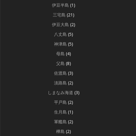
伊豆半島
(1)
三宅島
(21)
伊豆大島
(2)
八丈島
(5)
神津島
(5)
母島
(4)
父島
(8)
佐渡島
(3)
淡路島
(2)
しまなみ海道
(3)
平戸島
(2)
生月島
(1)
軍艦島
(2)
樺島
(2)