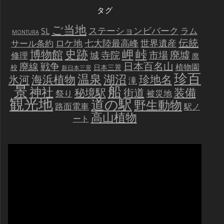
タグ
ご当地
ステーションビバーク
ラム
SL
MONTURA
伝統
世界遺産
ロケ地
七大陸最高峰
サール条約
史跡
岬
峠
博物館
廃墟
寺院
市場
城
修理
廃
戦争
日本百名山
廃線
植物園
校
日本三景
新日本三景
珍百
温泉
海浜植物
湖沼
氷河
珍地名
滝
景
船
神社
装備
秘境駅
街道
祭り
被災地
観光地
道の駅
野生動物
路面電車
駅ノ
高山植物
ート
動
画
プ
レ
ー
ヤ
ー