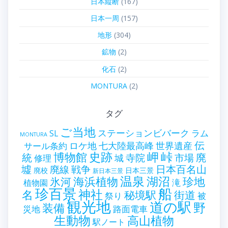
日本縦断
(167)
日本一周
(157)
地形
(304)
鉱物
(2)
化石
(2)
MONTURA
(2)
タグ
ご当地
ステーションビバーク
ラム
SL
MONTURA
伝
世界遺産
ロケ地
七大陸最高峰
サール条約
史跡
岬
峠
博物館
統
廃
寺院
市場
城
修理
墟
戦争
日本百名山
廃線
廃校
日本三景
新日本三景
温泉
海浜植物
湖沼
氷河
珍地
滝
植物園
珍百景
船
神社
名
秘境駅
街道
祭り
被
観光地
道の駅
野
装備
災地
路面電車
生動物
高山植物
駅ノート