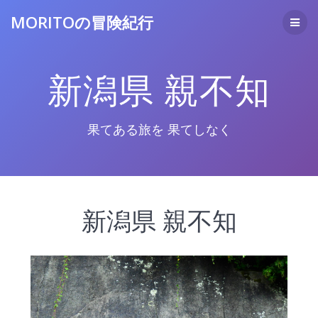
コ
MORITOの冒険紀行
ン
テ
ン
ツ
新潟県 親不知
へ
ス
キ
ッ
果てある旅を 果てしなく
プ
新潟県 親不知