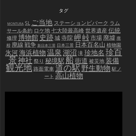
タグ
ご当地
ステーションビバーク
ラム
SL
MONTURA
伝統
世界遺産
ロケ地
七大陸最高峰
サール条約
史跡
岬
峠
博物館
廃墟
寺院
市場
城
修理
廃
戦争
日本百名山
廃線
植物園
校
日本三景
新日本三景
珍百
温泉
海浜植物
湖沼
氷河
珍地名
滝
景
船
神社
装備
秘境駅
街道
祭り
被災地
観光地
道の駅
野生動物
路面電車
駅ノ
高山植物
ート
動
画
プ
レ
ー
ヤ
ー