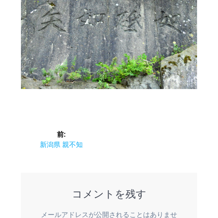
投
前:
稿
前
新潟県 親不知
の
ナ
投
稿:
ビ
コメントを残す
ゲ
メールアドレスが公開されることはありませ