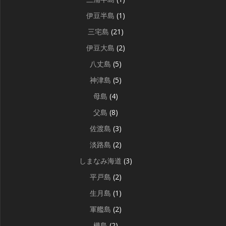
伊豆半島
(1)
三宅島
(21)
伊豆大島
(2)
八丈島
(5)
神津島
(5)
母島
(4)
父島
(8)
佐渡島
(3)
淡路島
(2)
しまなみ海道
(3)
平戸島
(2)
生月島
(1)
軍艦島
(2)
樺島
(2)