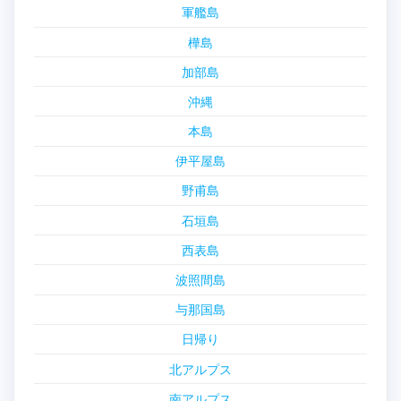
軍艦島
樺島
加部島
沖縄
本島
伊平屋島
野甫島
石垣島
西表島
波照間島
与那国島
日帰り
北アルプス
南アルプス