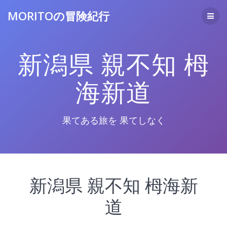
コ
MORITOの冒険紀行
ン
テ
ン
ツ
新潟県 親不知 栂
へ
ス
キ
海新道
ッ
プ
果てある旅を 果てしなく
新潟県 親不知 栂海新
道