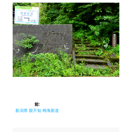
投
前:
稿
前
新潟県 親不知 栂海新道
の
ナ
投
稿: