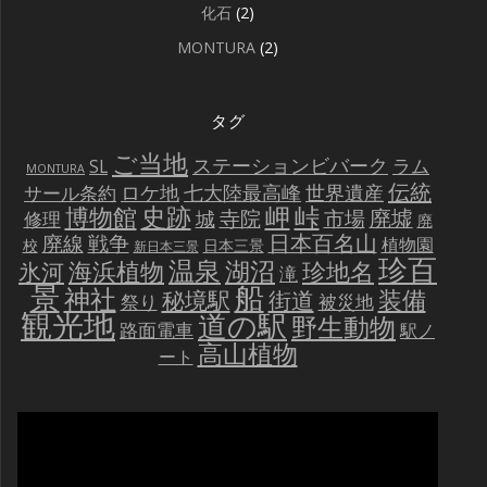
化石
(2)
MONTURA
(2)
タグ
ご当地
ステーションビバーク
ラム
SL
MONTURA
伝統
世界遺産
ロケ地
七大陸最高峰
サール条約
史跡
岬
峠
博物館
廃墟
寺院
市場
城
修理
廃
戦争
日本百名山
廃線
植物園
校
日本三景
新日本三景
珍百
温泉
海浜植物
湖沼
氷河
珍地名
滝
景
船
神社
装備
秘境駅
街道
祭り
被災地
観光地
道の駅
野生動物
路面電車
駅ノ
高山植物
ート
動
画
プ