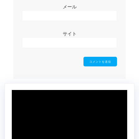
メール
サイト
動
画
プ
レ
ー
ヤ
ー