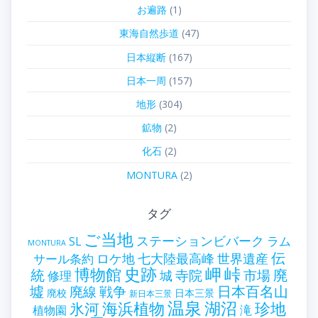
お遍路
(1)
東海自然歩道
(47)
日本縦断
(167)
日本一周
(157)
地形
(304)
鉱物
(2)
化石
(2)
MONTURA
(2)
タグ
ご当地
ステーションビバーク
ラム
SL
MONTURA
伝
世界遺産
ロケ地
七大陸最高峰
サール条約
史跡
岬
峠
博物館
統
廃
寺院
市場
城
修理
墟
戦争
日本百名山
廃線
廃校
日本三景
新日本三景
温泉
海浜植物
湖沼
氷河
珍地
滝
植物園