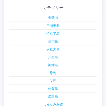
カテゴリー
金華山
三浦半島
伊豆半島
三宅島
伊豆大島
八丈島
神津島
母島
父島
佐渡島
淡路島
しまなみ海道