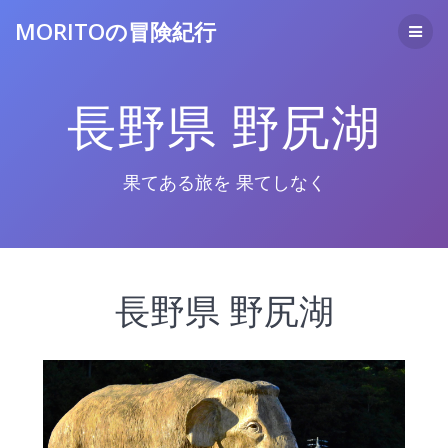
コ
MORITOの冒険紀行
ン
テ
ン
ツ
長野県 野尻湖
へ
ス
キ
ッ
果てある旅を 果てしなく
プ
長野県 野尻湖