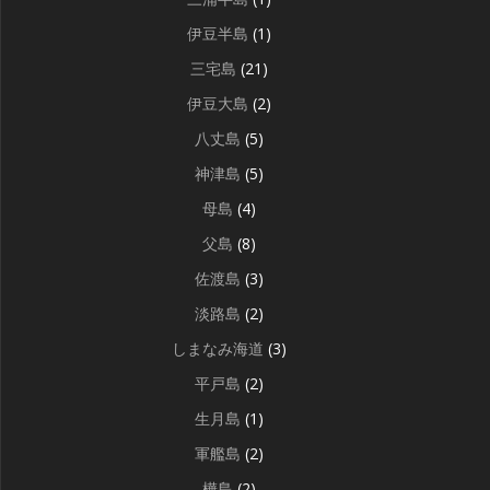
伊豆半島
(1)
三宅島
(21)
伊豆大島
(2)
八丈島
(5)
神津島
(5)
母島
(4)
父島
(8)
佐渡島
(3)
淡路島
(2)
しまなみ海道
(3)
平戸島
(2)
生月島
(1)
軍艦島
(2)
樺島
(2)