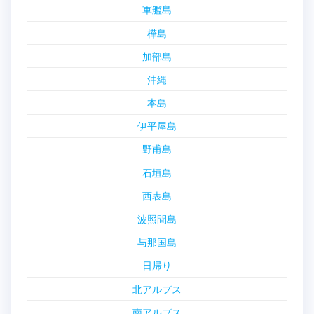
軍艦島
樺島
加部島
沖縄
本島
伊平屋島
野甫島
石垣島
西表島
波照間島
与那国島
日帰り
北アルプス
南アルプス