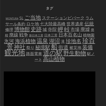
タグ
ご当地
ステーションビバーク
ラム
SL
MONTURA
伝統
世界遺産
ロケ地
七大陸最高峰
サール条約
史跡
岬
峠
博物館
廃墟
寺院
市場
城
修理
廃
戦争
日本百名山
廃線
植物園
校
日本三景
新日本三景
珍百
温泉
海浜植物
湖沼
氷河
珍地名
滝
景
船
神社
装備
秘境駅
街道
祭り
被災地
観光地
道の駅
野生動物
路面電車
駅ノ
高山植物
ート
動
画
プ
レ
ー
ヤ
ー