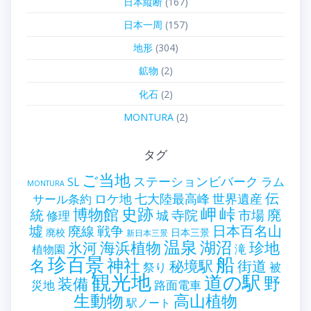
日本縦断
(167)
日本一周
(157)
地形
(304)
鉱物
(2)
化石
(2)
MONTURA
(2)
タグ
ご当地
ステーションビバーク
ラム
SL
MONTURA
伝
世界遺産
ロケ地
七大陸最高峰
サール条約
史跡
岬
峠
博物館
統
廃
寺院
市場
城
修理
墟
戦争
日本百名山
廃線
廃校
日本三景
新日本三景
温泉
海浜植物
湖沼
氷河
珍地
滝
植物園
珍百景
船
神社
名
秘境駅
街道
祭り
被
観光地
道の駅
野
装備
災地
路面電車
生動物
高山植物
駅ノート