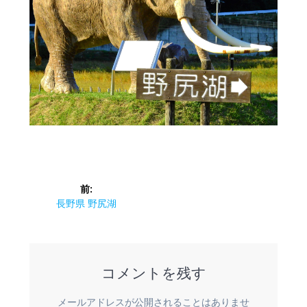
投
前:
稿
前
長野県 野尻湖
の
ナ
投
稿:
ビ
コメントを残す
ゲ
メールアドレスが公開されることはありませ