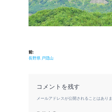
投
前:
稿
前
長野県 戸隠山
の
ナ
投
稿:
ビ
コメントを残す
ゲ
メールアドレスが公開されることはあり
ー