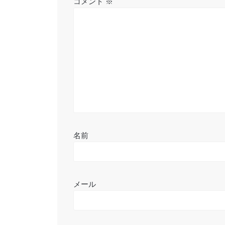
コメント
※
シ
ョ
ン
名前
メール