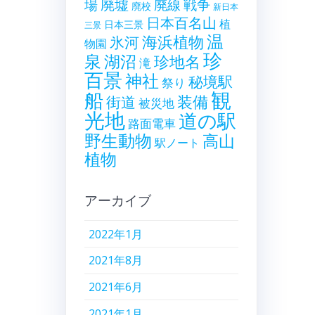
廃墟
戦争
場
廃線
廃校
新日本
日本百名山
植
日本三景
三景
温
海浜植物
氷河
物園
珍
泉
湖沼
珍地名
滝
百景
神社
秘境駅
祭り
観
船
装備
街道
被災地
光地
道の駅
路面電車
野生動物
高山
駅ノート
植物
アーカイブ
2022年1月
2021年8月
2021年6月
2021年1月