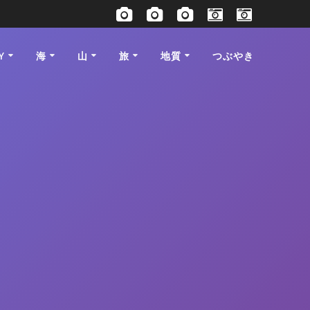
Y
海
山
旅
地質
つぶやき