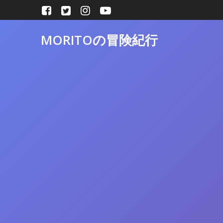
コ
ン
テ
MORITOの冒険紀行
ン
ツ
へ
ス
キ
ッ
プ