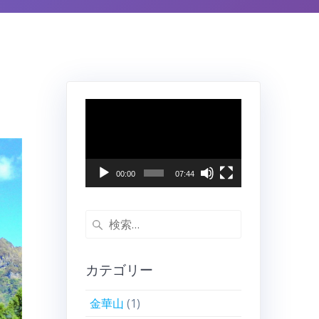
動
画
プ
レ
ー
00:00
07:44
ヤ
ー
検
索:
カテゴリー
金華山
(1)