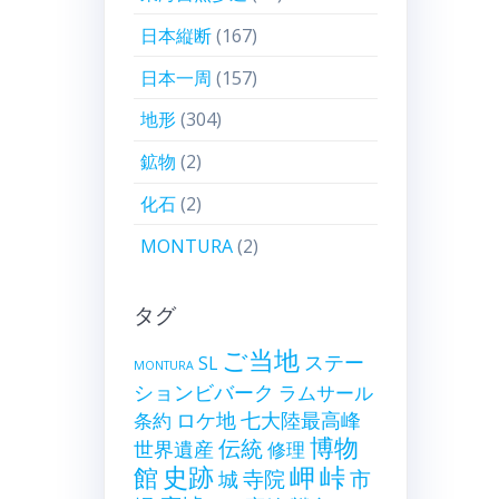
日本縦断
(167)
日本一周
(157)
地形
(304)
鉱物
(2)
化石
(2)
MONTURA
(2)
タグ
ご当地
ステー
SL
MONTURA
ションビバーク
ラムサール
ロケ地
七大陸最高峰
条約
博物
伝統
世界遺産
修理
史跡
岬
峠
館
寺院
市
城