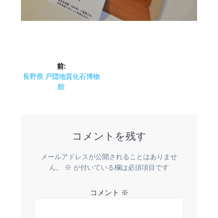
投
前:
稿
前
長野県 戸隠地質化石博物
の
館
ナ
投
稿:
ビ
コメントを残す
ゲ
ー
メールアドレスが公開されることはありませ
ん。
※
が付いている欄は必須項目です
シ
コメント
※
ョ