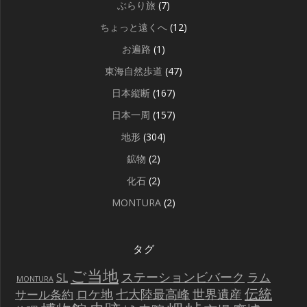
ぶらり旅
(7)
ちょっと遠くへ
(12)
お遍路
(1)
東海自然歩道
(47)
日本縦断
(167)
日本一周
(157)
地形
(304)
鉱物
(2)
化石
(2)
MONTURA
(2)
タグ
ご当地
ステーションビバーク
ラム
SL
MONTURA
伝統
世界遺産
ロケ地
七大陸最高峰
サール条約