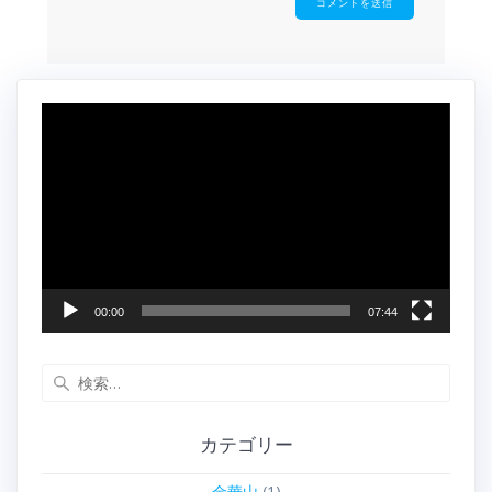
動
画
プ
レ
ー
ヤ
ー
00:00
07:44
検
索:
カテゴリー
金華山
(1)