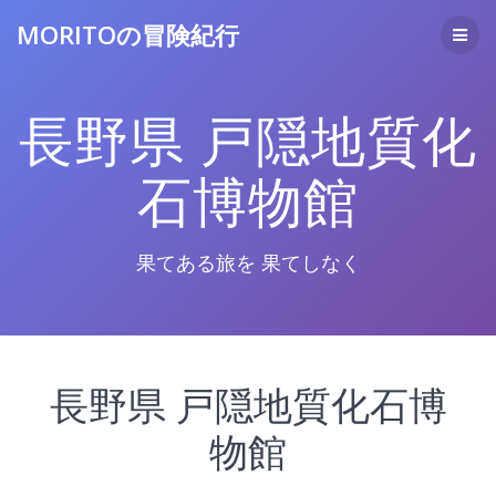
コ
MORITOの冒険紀行
ン
テ
ン
ツ
長野県 戸隠地質化
へ
ス
キ
石博物館
ッ
プ
果てある旅を 果てしなく
長野県 戸隠地質化石博
物館