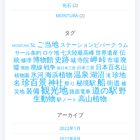
化石
(2)
MONTURA
(2)
タグ
ご当地
ステーションビバーク
ラム
SL
MONTURA
伝
世界遺産
ロケ地
七大陸最高峰
サール条約
史跡
岬
峠
博物館
統
廃
寺院
市場
城
修理
墟
戦争
日本百名山
廃線
廃校
日本三景
新日本三景
温泉
海浜植物
湖沼
氷河
珍地
滝
植物園
珍百景
船
神社
名
秘境駅
街道
祭り
被
観光地
道の駅
野
装備
災地
路面電車
生動物
高山植物
駅ノート
アーカイブ
2022年1月
2021年8月