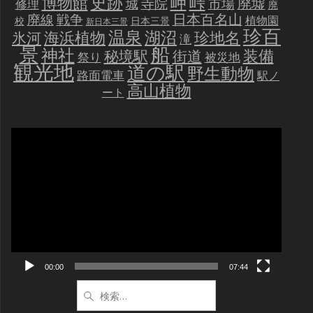
史跡
岬
峠
博物館
廃墟
寺院
市場
城
修理
廃
戦争
日本百名山
廃線
植物園
校
日本三景
新日本三景
珍百
温泉
海浜植物
湖沼
氷河
珍地名
滝
景
船
神社
装備
秘境駅
街道
祭り
被災地
観光地
道の駅
野生動物
路面電車
駅ノ
高山植物
ート
動
画
プ
レ
ー
ヤ
ー
00:00
07:44
検
索: