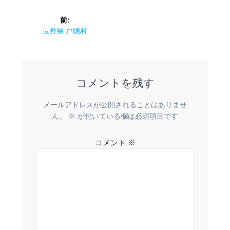
投
前:
稿
前
長野県 戸隠村
の
ナ
投
稿:
ビ
コメントを残す
ゲ
メールアドレスが公開されることはありませ
ー
ん。
※
が付いている欄は必須項目です
シ
コメント
※
ョ
ン