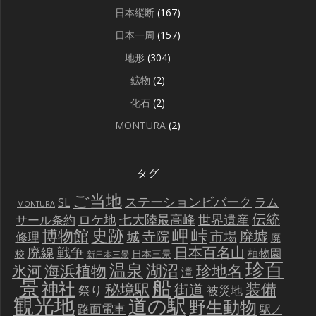
日本縦断
(167)
日本一周
(157)
地形
(304)
鉱物
(2)
化石
(2)
MONTURA
(2)
タグ
ご当地
ステーションビバーク
ラム
SL
MONTURA
伝統
世界遺産
ロケ地
七大陸最高峰
サール条約
史跡
岬
峠
博物館
廃墟
寺院
市場
城
修理
廃
戦争
日本百名山
廃線
植物園
校
日本三景
新日本三景
珍百
温泉
海浜植物
湖沼
氷河
珍地名
滝
景
船
神社
装備
秘境駅
街道
祭り
被災地
観光地
道の駅
野生動物
路面電車
駅ノ