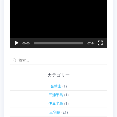
画
プ
レ
ー
ヤ
ー
00:00
07:44
検
索:
カテゴリー
金華山
(1)
三浦半島
(1)
伊豆半島
(1)
三宅島
(21)