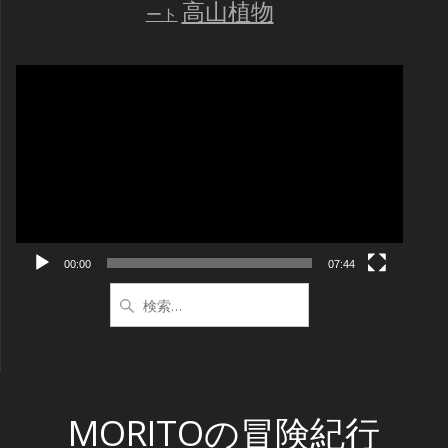
高山植物
ート
動
画
プ
レ
ー
ヤ
ー
00:00
07:44
検
索:
MORITOの冒険紀行