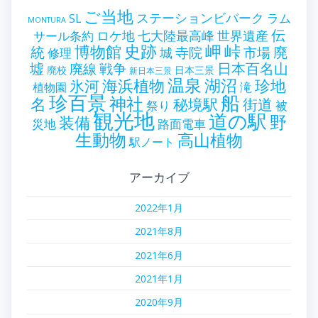
ご当地
ステーションビバーク
ラム
SL
MONTURA
伝
世界遺産
ロケ地
七大陸最高峰
サール条約
史跡
岬
峠
博物館
統
廃
寺院
市場
城
修理
墟
戦争
日本百名山
廃線
廃校
日本三景
新日本三景
温泉
海浜植物
湖沼
氷河
珍地
滝
植物園
珍百景
船
神社
名
秘境駅
街道
祭り
被
観光地
道の駅
野
装備
災地
路面電車
生動物
高山植物
駅ノート
アーカイブ
2022年1月
2021年8月
2021年6月
2021年1月
2020年9月