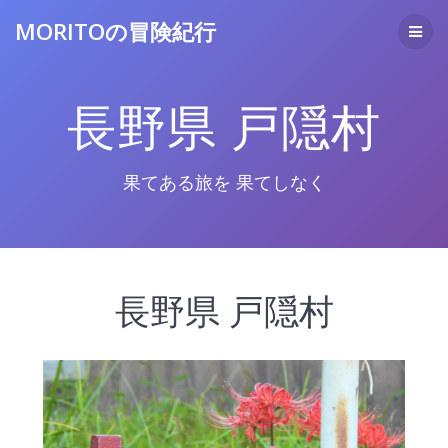
コ
MORITOの冒険紀行
ン
テ
ン
ツ
長野県 戸隠村
へ
ス
キ
ッ
果てある旅を 果てしなく
プ
長野県 戸隠村