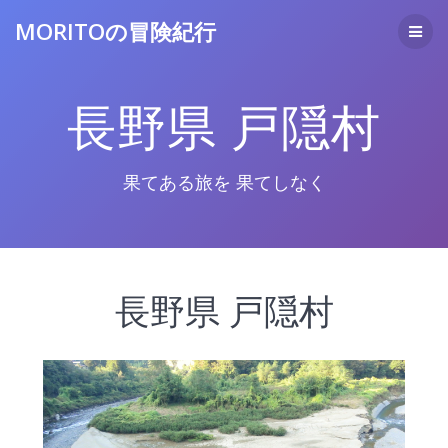
コ
MORITOの冒険紀行
ン
テ
ン
ツ
長野県 戸隠村
へ
ス
キ
ッ
果てある旅を 果てしなく
プ
長野県 戸隠村