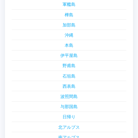
軍艦島
樺島
加部島
沖縄
本島
伊平屋島
野甫島
石垣島
西表島
波照間島
与那国島
日帰り
北アルプス
南アルプス