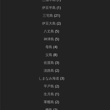
伊豆半島
(1)
三宅島
(21)
伊豆大島
(2)
八丈島
(5)
神津島
(5)
母島
(4)
父島
(8)
佐渡島
(3)
淡路島
(2)
しまなみ海道
(3)
平戸島
(2)
生月島
(1)
軍艦島
(2)
樺島
(2)