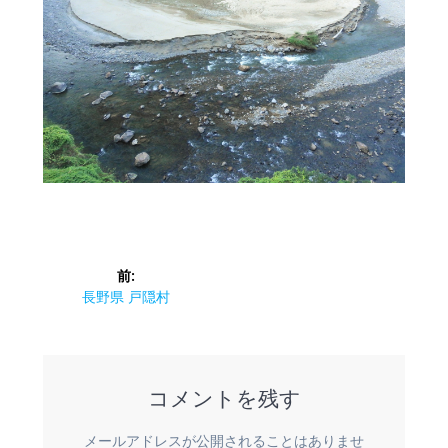
投
前:
稿
前
長野県 戸隠村
の
ナ
投
稿:
ビ
コメントを残す
ゲ
メールアドレスが公開されることはありませ