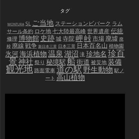
タグ
ご当地
ステーションビバーク
ラム
SL
MONTURA
伝統
世界遺産
ロケ地
七大陸最高峰
サール条約
史跡
岬
峠
博物館
廃墟
寺院
市場
城
修理
廃
戦争
日本百名山
廃線
植物園
校
日本三景
新日本三景
珍百
温泉
海浜植物
湖沼
氷河
珍地名
滝
景
船
神社
装備
秘境駅
街道
祭り
被災地
観光地
道の駅
野生動物
路面電車
駅ノ
高山植物
ート
動
画
プ
レ
ー
ヤ
ー