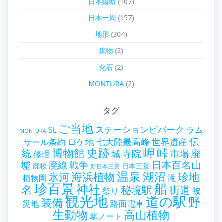
日本縦断
(167)
日本一周
(157)
地形
(304)
鉱物
(2)
化石
(2)
MONTURA
(2)
タグ
ご当地
ステーションビバーク
ラム
SL
MONTURA
伝
世界遺産
ロケ地
七大陸最高峰
サール条約
史跡
岬
峠
博物館
統
廃
寺院
市場
城
修理
墟
戦争
日本百名山
廃線
廃校
日本三景
新日本三景
温泉
海浜植物
湖沼
氷河
珍地
滝
植物園
珍百景
船
神社
名
秘境駅
街道
祭り
被
観光地
道の駅
野
装備
災地
路面電車
生動物
高山植物
駅ノート