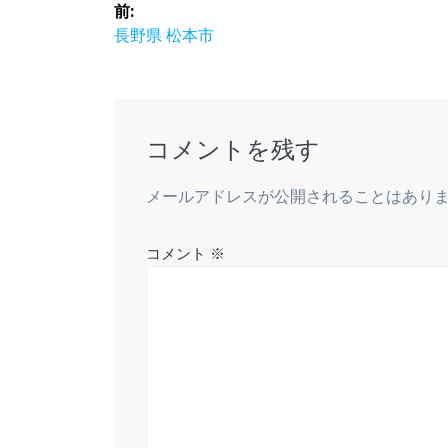
投
前:
稿
前
長野県 松本市
の
ナ
投
稿:
ビ
コメントを残す
ゲ
メールアドレスが公開されることはあり
ー
コメント
※
シ
ョ
ン