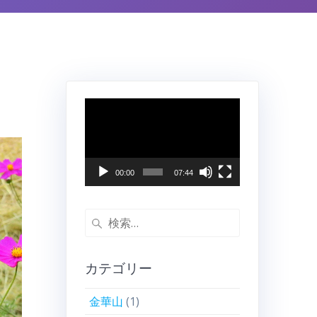
動
画
プ
レ
ー
00:00
07:44
ヤ
ー
検
索:
カテゴリー
金華山
(1)