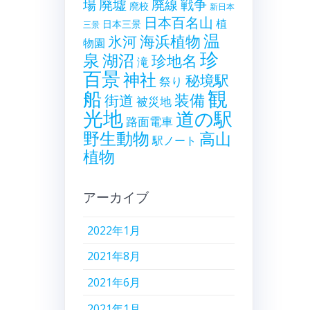
廃墟
戦争
場
廃線
廃校
新日本
日本百名山
植
日本三景
三景
温
海浜植物
氷河
物園
珍
泉
湖沼
珍地名
滝
百景
神社
秘境駅
祭り
観
船
装備
街道
被災地
光地
道の駅
路面電車
野生動物
高山
駅ノート
植物
アーカイブ
2022年1月
2021年8月
2021年6月
2021年1月