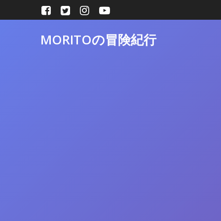
コ
ン
テ
MORITOの冒険紀行
ン
ツ
へ
ス
キ
ッ
プ