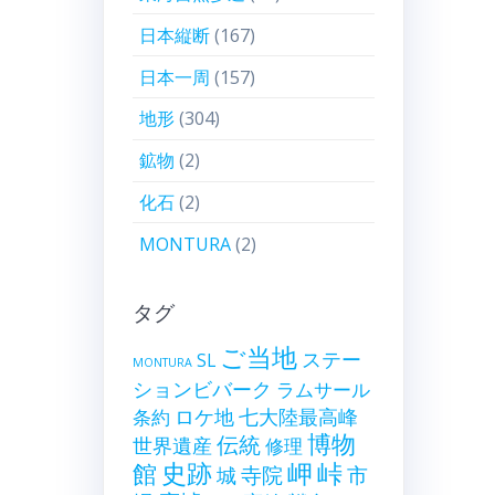
日本縦断
(167)
日本一周
(157)
地形
(304)
鉱物
(2)
化石
(2)
MONTURA
(2)
タグ
ご当地
ステー
SL
MONTURA
ションビバーク
ラムサール
ロケ地
七大陸最高峰
条約
博物
伝統
世界遺産
修理
史跡
岬
峠
館
寺院
市
城