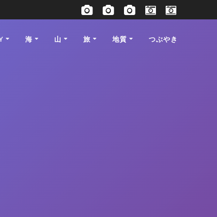
Y
海
山
旅
地質
つぶやき