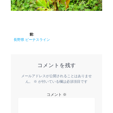
投
前:
稿
前
長野県 ビーナスライン
の
ナ
投
稿:
ビ
コメントを残す
ゲ
メールアドレスが公開されることはありませ
ー
ん。
※
が付いている欄は必須項目です
シ
コメント
※
ョ