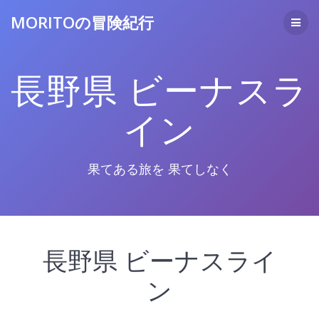
コ
MORITOの冒険紀行
ン
テ
ン
ツ
長野県 ビーナスラ
へ
ス
キ
イン
ッ
プ
果てある旅を 果てしなく
長野県 ビーナスライ
ン