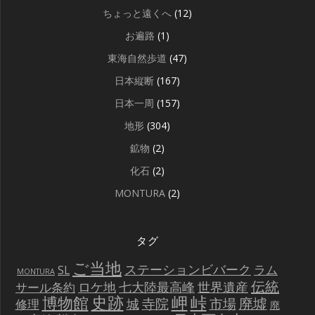
ちょっと遠くへ
(12)
お遍路
(1)
東海自然歩道
(47)
日本縦断
(167)
日本一周
(157)
地形
(304)
鉱物
(2)
化石
(2)
MONTURA
(2)
タグ
ご当地
ステーションビバーク
ラム
SL
MONTURA
伝統
世界遺産
ロケ地
七大陸最高峰
サール条約
史跡
岬
峠
博物館
廃墟
寺院
市場
城
修理
廃