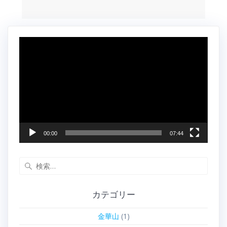
動
画
プ
レ
ー
ヤ
ー
00:00
07:44
検
索:
カテゴリー
金華山
(1)