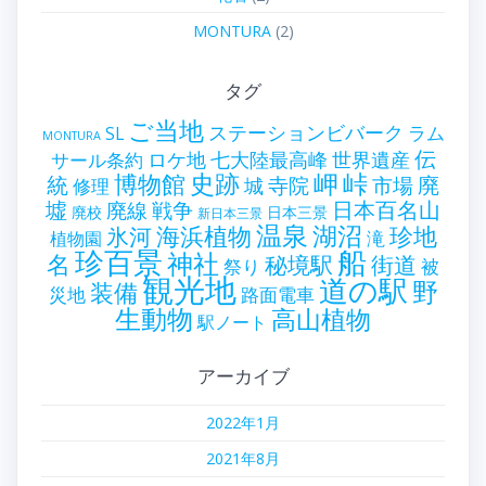
MONTURA
(2)
タグ
ご当地
ステーションビバーク
ラム
SL
MONTURA
伝
世界遺産
ロケ地
七大陸最高峰
サール条約
史跡
岬
峠
博物館
統
廃
寺院
市場
城
修理
墟
戦争
日本百名山
廃線
廃校
日本三景
新日本三景
温泉
海浜植物
湖沼
氷河
珍地
滝
植物園
珍百景
船
神社
名
秘境駅
街道
祭り
被
観光地
道の駅
野
装備
災地
路面電車
生動物
高山植物
駅ノート
アーカイブ
2022年1月
2021年8月