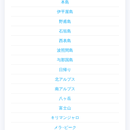
本島
伊平屋島
野甫島
石垣島
西表島
波照間島
与那国島
日帰り
北アルプス
南アルプス
八ヶ岳
富士山
キリマンジャロ
メラ･ピーク