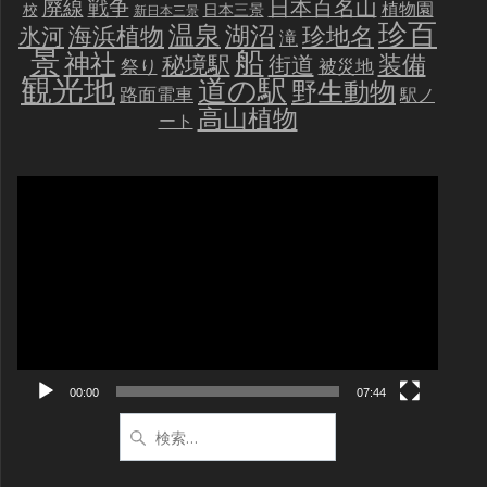
戦争
日本百名山
廃線
植物園
校
日本三景
新日本三景
珍百
温泉
海浜植物
湖沼
氷河
珍地名
滝
景
船
神社
装備
秘境駅
街道
祭り
被災地
観光地
道の駅
野生動物
路面電車
駅ノ
高山植物
ート
動
画
プ
レ
ー
ヤ
ー
00:00
07:44
検
索: