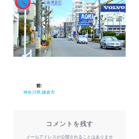
投
前:
稿
前
神奈川県 鎌倉市
の
ナ
投
稿:
ビ
コメントを残す
ゲ
メールアドレスが公開されることはありませ