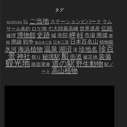
タグ
ご当地
ステーションビバーク
ラム
SL
MONTURA
伝統
世界遺産
ロケ地
七大陸最高峰
サール条約
史跡
岬
峠
博物館
廃墟
寺院
市場
城
修理
廃
戦争
日本百名山
廃線
植物園
校
日本三景
新日本三景
珍百
温泉
海浜植物
湖沼
氷河
珍地名
滝
景
船
神社
装備
秘境駅
街道
祭り
被災地
観光地
道の駅
野生動物
路面電車
駅ノ
高山植物
ート
動
画
プ
レ
ー
ヤ
ー