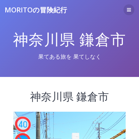
コ
MORITOの冒険紀行
ン
テ
ン
ツ
神奈川県 鎌倉市
へ
ス
キ
ッ
果てある旅を 果てしなく
プ
神奈川県 鎌倉市