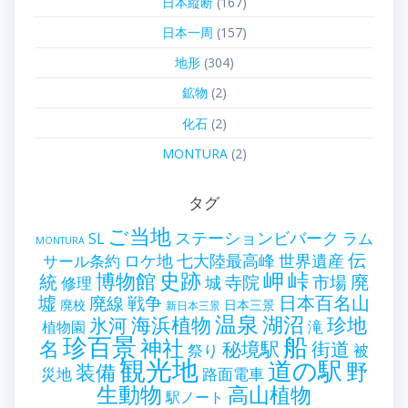
日本縦断
(167)
日本一周
(157)
地形
(304)
鉱物
(2)
化石
(2)
MONTURA
(2)
タグ
ご当地
ステーションビバーク
ラム
SL
MONTURA
伝
世界遺産
ロケ地
七大陸最高峰
サール条約
史跡
岬
峠
博物館
統
廃
寺院
市場
城
修理
墟
戦争
日本百名山
廃線
廃校
日本三景
新日本三景
温泉
海浜植物
湖沼
氷河
珍地
滝
植物園
珍百景
船
神社
名
秘境駅
街道
祭り
被
観光地
道の駅
野
装備
災地
路面電車
生動物
高山植物
駅ノート