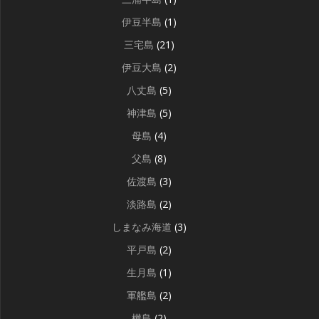
伊豆半島
(1)
三宅島
(21)
伊豆大島
(2)
八丈島
(5)
神津島
(5)
母島
(4)
父島
(8)
佐渡島
(3)
淡路島
(2)
しまなみ海道
(3)
平戸島
(2)
生月島
(1)
軍艦島
(2)
樺島
(2)