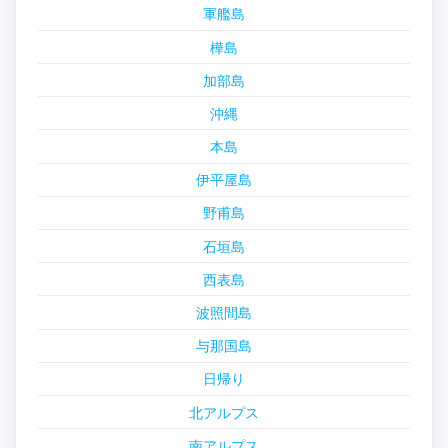
軍艦島
樺島
加部島
沖縄
本島
伊平屋島
野甫島
石垣島
西表島
波照間島
与那国島
日帰り
北アルプス
南アルプス