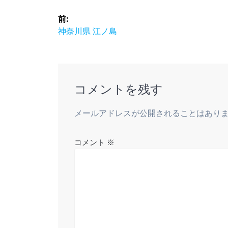
投
前:
稿
前
神奈川県 江ノ島
の
ナ
投
稿:
ビ
コメントを残す
ゲ
メールアドレスが公開されることはあり
ー
コメント
※
シ
ョ
ン