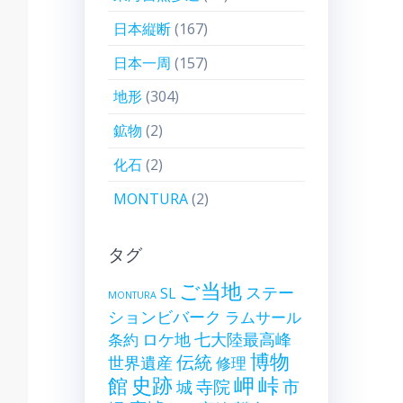
日本縦断
(167)
日本一周
(157)
地形
(304)
鉱物
(2)
化石
(2)
MONTURA
(2)
タグ
ご当地
ステー
SL
MONTURA
ションビバーク
ラムサール
ロケ地
七大陸最高峰
条約
博物
伝統
世界遺産
修理
史跡
岬
峠
館
寺院
市
城