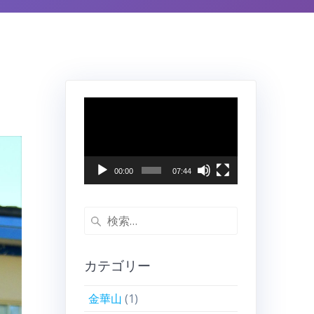
動
画
プ
レ
ー
00:00
07:44
ヤ
ー
検
索:
カテゴリー
金華山
(1)