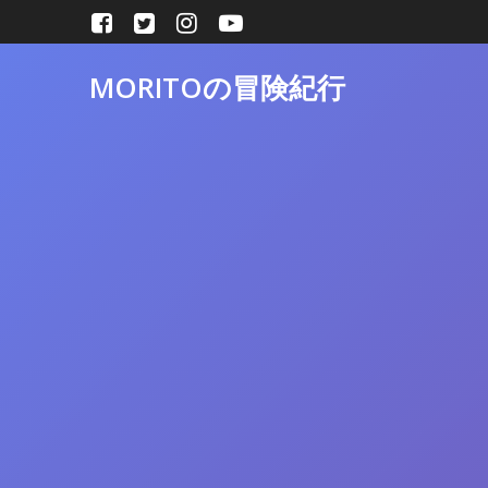
コ
ン
テ
MORITOの冒険紀行
ン
ツ
へ
ス
キ
ッ
プ