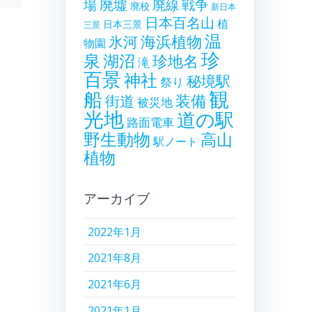
廃墟
戦争
場
廃線
廃校
新日本
日本百名山
植
日本三景
三景
温
海浜植物
氷河
物園
珍
泉
湖沼
珍地名
滝
百景
神社
秘境駅
祭り
観
船
装備
街道
被災地
光地
道の駅
路面電車
野生動物
高山
駅ノート
植物
アーカイブ
2022年1月
2021年8月
2021年6月
2021年1月