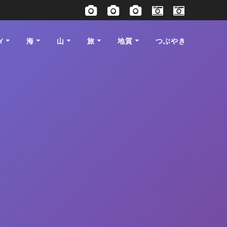
Y
海
山
旅
地質
つぶやき