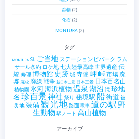
鉱物
(2)
化石
(2)
MONTURA
(2)
タグ
ご当地
ステーションビバーク
ラム
SL
MONTURA
伝
世界遺産
ロケ地
七大陸最高峰
サール条約
史跡
岬
峠
博物館
統
廃
寺院
市場
城
修理
墟
戦争
日本百名山
廃線
廃校
日本三景
新日本三景
温泉
海浜植物
湖沼
氷河
珍地
滝
植物園
珍百景
船
神社
名
秘境駅
街道
祭り
被
観光地
道の駅
野
装備
災地
路面電車
生動物
高山植物
駅ノート
アーカイブ