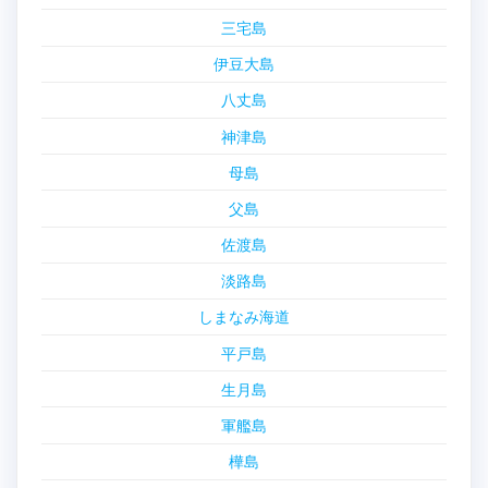
三宅島
伊豆大島
八丈島
神津島
母島
父島
佐渡島
淡路島
しまなみ海道
平戸島
生月島
軍艦島
樺島