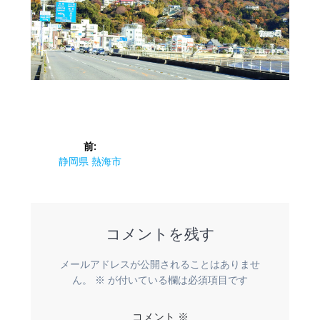
投
前:
稿
前
静岡県 熱海市
の
ナ
投
稿:
ビ
コメントを残す
ゲ
メールアドレスが公開されることはありませ
ー
ん。
※
が付いている欄は必須項目です
シ
コメント
※