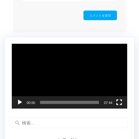
動
画
プ
レ
ー
ヤ
ー
00:00
07:44
検
索: