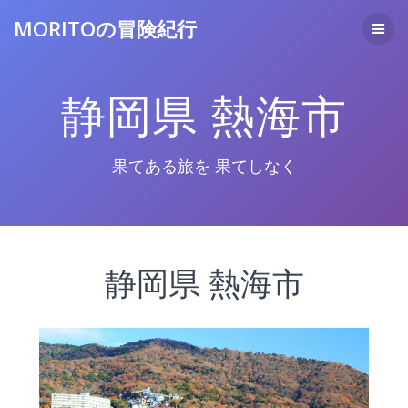
コ
MORITOの冒険紀行
ン
テ
ン
ツ
静岡県 熱海市
へ
ス
キ
ッ
果てある旅を 果てしなく
プ
静岡県 熱海市