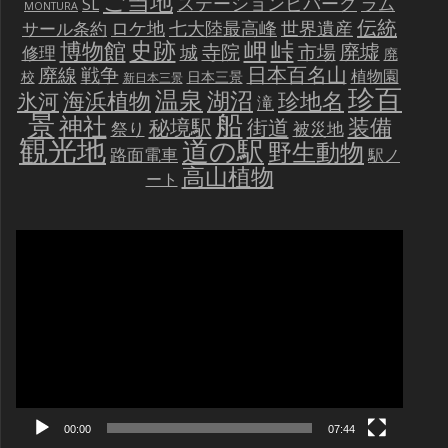
ご当地
ステーションビバーク
ラム
SL
MONTURA
伝統
世界遺産
ロケ地
七大陸最高峰
サール条約
史跡
岬
峠
博物館
廃墟
寺院
市場
城
修理
廃
戦争
日本百名山
廃線
植物園
校
日本三景
新日本三景
珍百
温泉
海浜植物
湖沼
氷河
珍地名
滝
景
船
神社
装備
秘境駅
街道
祭り
被災地
観光地
道の駅
野生動物
路面電車
駅ノ
高山植物
ート
動
画
プ
レ
ー
ヤ
ー
00:00
07:44