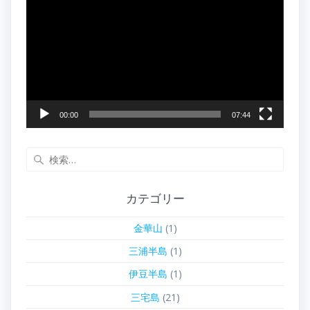
画
プ
レ
ー
ヤ
ー
00:00
07:44
検
索:
カテゴリー
金華山
(1)
三浦半島
(1)
伊豆半島
(1)
三宅島
(21)