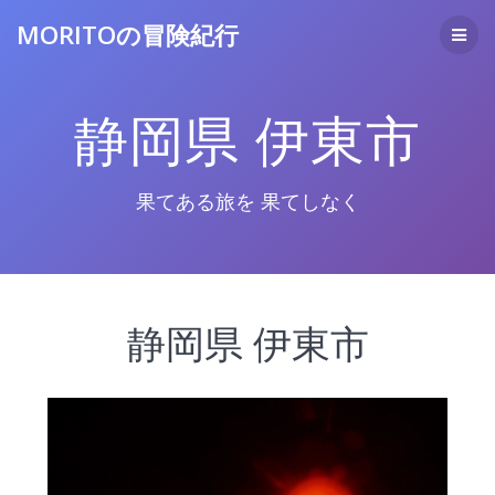
コ
MORITOの冒険紀行
ン
テ
ン
ツ
静岡県 伊東市
へ
ス
キ
ッ
果てある旅を 果てしなく
プ
静岡県 伊東市