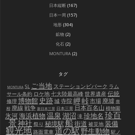
日本縦断
(167)
日本一周
(157)
地形
(304)
鉱物
(2)
化石
(2)
MONTURA
(2)
タグ
ご当地
ステーションビバーク
ラム
SL
MONTURA
伝統
世界遺産
ロケ地
七大陸最高峰
サール条約
史跡
岬
峠
博物館
廃墟
寺院
市場
城
修理
廃
戦争
日本百名山
廃線
植物園
校
日本三景
新日本三景
珍百
温泉
海浜植物
湖沼
氷河
珍地名
滝
景
船
神社
装備
秘境駅
街道
祭り
被災地
観光地
道の駅
野生動物
路面電車
駅ノ