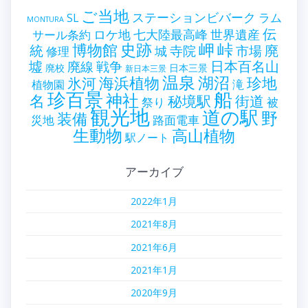
ご当地
ステーションビバーク
ラム
SL
MONTURA
伝
世界遺産
ロケ地
七大陸最高峰
サール条約
史跡
岬
峠
博物館
統
廃
寺院
市場
城
修理
墟
戦争
日本百名山
廃線
廃校
日本三景
新日本三景
温泉
海浜植物
湖沼
氷河
珍地
滝
植物園
珍百景
船
神社
名
秘境駅
街道
祭り
被
観光地
道の駅
野
装備
災地
路面電車
生動物
高山植物
駅ノート
アーカイブ
2022年1月
2021年8月
2021年6月
2021年1月
2020年9月