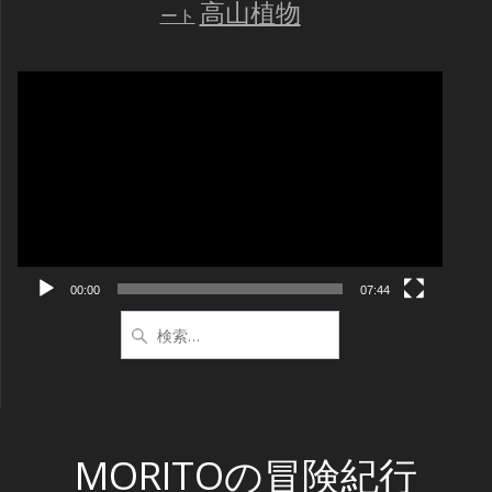
高山植物
ート
動
画
プ
レ
ー
ヤ
ー
00:00
07:44
検
索:
MORITOの冒険紀行