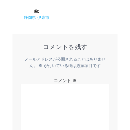
投
前:
稿
前
静岡県 伊東市
の
ナ
投
稿:
ビ
コメントを残す
ゲ
メールアドレスが公開されることはありませ
ー
ん。
※
が付いている欄は必須項目です
シ
コメント
※
ョ
ン