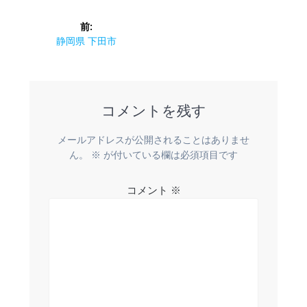
投
前:
稿
前
静岡県 下田市
の
ナ
投
稿:
ビ
コメントを残す
ゲ
メールアドレスが公開されることはありませ
ー
ん。
※
が付いている欄は必須項目です
シ
コメント
※
ョ
ン