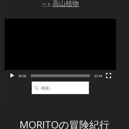
高山植物
ート
動
画
プ
レ
ー
ヤ
ー
00:00
07:44
検
索:
MORITOの冒険紀行