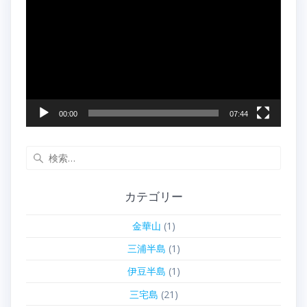
画
プ
レ
ー
ヤ
ー
00:00
07:44
検
索:
カテゴリー
金華山
(1)
三浦半島
(1)
伊豆半島
(1)
三宅島
(21)