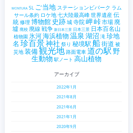
ご当地
ステーションビバーク
ラム
SL
MONTURA
伝
世界遺産
ロケ地
七大陸最高峰
サール条約
史跡
岬
峠
博物館
統
廃
寺院
市場
城
修理
墟
戦争
日本百名山
廃線
廃校
日本三景
新日本三景
温泉
海浜植物
湖沼
氷河
珍地
滝
植物園
珍百景
船
神社
名
秘境駅
街道
祭り
被
観光地
道の駅
野
装備
災地
路面電車
生動物
高山植物
駅ノート
アーカイブ
2022年1月
2021年8月
2021年6月
2021年1月
2020年9月