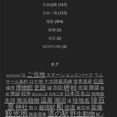
日本縦断
(167)
日本一周
(157)
地形
(304)
鉱物
(2)
化石
(2)
MONTURA
(2)
タグ
ご当地
ステーションビバーク
ラム
SL
MONTURA
伝統
世界遺産
ロケ地
七大陸最高峰
サール条約
史跡
岬
峠
博物館
廃墟
寺院
市場
城
修理
廃
戦争
日本百名山
廃線
植物園
校
日本三景
新日本三景
珍百
温泉
海浜植物
湖沼
氷河
珍地名
滝
景
船
神社
装備
秘境駅
街道
祭り
被災地
観光地
道の駅
野生動物
路面電車
駅ノ