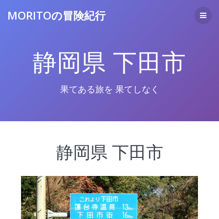
コ
MORITOの冒険紀行
ン
テ
ン
ツ
静岡県 下田市
へ
ス
キ
ッ
果てある旅を 果てしなく
プ
静岡県 下田市