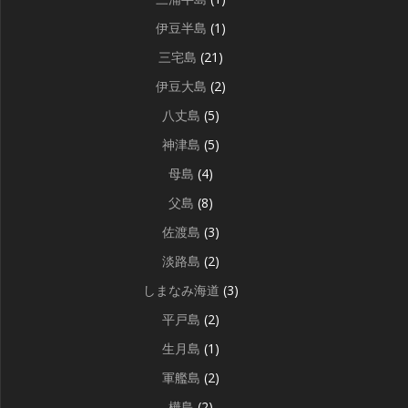
伊豆半島
(1)
三宅島
(21)
伊豆大島
(2)
八丈島
(5)
神津島
(5)
母島
(4)
父島
(8)
佐渡島
(3)
淡路島
(2)
しまなみ海道
(3)
平戸島
(2)
生月島
(1)
軍艦島
(2)
樺島
(2)