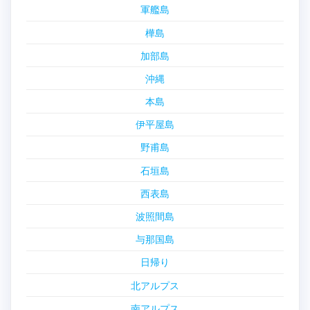
軍艦島
樺島
加部島
沖縄
本島
伊平屋島
野甫島
石垣島
西表島
波照間島
与那国島
日帰り
北アルプス
南アルプス