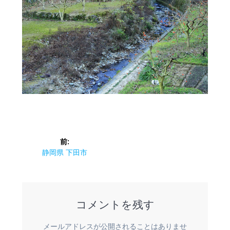
投
前:
稿
前
静岡県 下田市
の
ナ
投
稿:
ビ
コメントを残す
ゲ
メールアドレスが公開されることはありませ