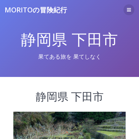
コ
MORITOの冒険紀行
ン
テ
ン
ツ
静岡県 下田市
へ
ス
キ
ッ
果てある旅を 果てしなく
プ
静岡県 下田市