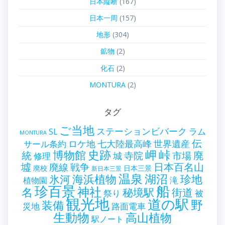
日本縦断
(167)
日本一周
(157)
地形
(304)
鉱物
(2)
化石
(2)
MONTURA
(2)
タグ
ご当地
ステーションビバーク
ラム
SL
MONTURA
伝
世界遺産
ロケ地
七大陸最高峰
サール条約
史跡
岬
峠
博物館
統
廃
寺院
市場
城
修理
墟
戦争
日本百名山
廃線
廃校
日本三景
新日本三景
温泉
海浜植物
湖沼
氷河
珍地
滝
植物園
珍百景
船
神社
名
秘境駅
街道
祭り
被
観光地
道の駅
野
装備
災地
路面電車
生動物
高山植物
駅ノート