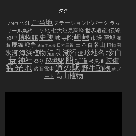
タグ
ご当地
ステーションビバーク
ラム
SL
MONTURA
伝統
世界遺産
ロケ地
七大陸最高峰
サール条約
史跡
岬
峠
博物館
廃墟
寺院
市場
城
修理
廃
戦争
日本百名山
廃線
植物園
校
日本三景
新日本三景
珍百
温泉
海浜植物
湖沼
氷河
珍地名
滝
景
船
神社
装備
秘境駅
街道
祭り
被災地
観光地
道の駅
野生動物
路面電車
駅ノ
高山植物
ート
動
画
プ
レ
ー
ヤ
ー