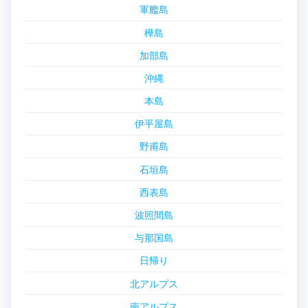
軍艦島
樺島
加部島
沖縄
本島
伊平屋島
野甫島
石垣島
西表島
波照間島
与那国島
日帰り
北アルプス
南アルプス