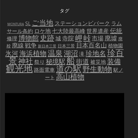
タグ
ご当地
ステーションビバーク
ラム
SL
MONTURA
伝統
世界遺産
ロケ地
七大陸最高峰
サール条約
史跡
岬
峠
博物館
廃墟
寺院
市場
城
修理
廃
戦争
日本百名山
廃線
植物園
校
日本三景
新日本三景
珍百
温泉
海浜植物
湖沼
氷河
珍地名
滝
景
船
神社
装備
秘境駅
街道
祭り
被災地
観光地
道の駅
野生動物
路面電車
駅ノ
高山植物
ート
動
画
プ
レ
ー
ヤ
ー