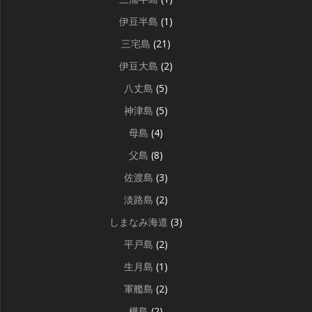
伊豆半島
(1)
三宅島
(21)
伊豆大島
(2)
八丈島
(5)
神津島
(5)
母島
(4)
父島
(8)
佐渡島
(3)
淡路島
(2)
しまなみ海道
(3)
平戸島
(2)
生月島
(1)
軍艦島
(2)
樺島
(2)