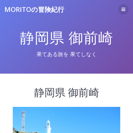
コ
MORITOの冒険紀行
ン
テ
ン
ツ
静岡県 御前崎
へ
ス
キ
ッ
果てある旅を 果てしなく
プ
静岡県 御前崎