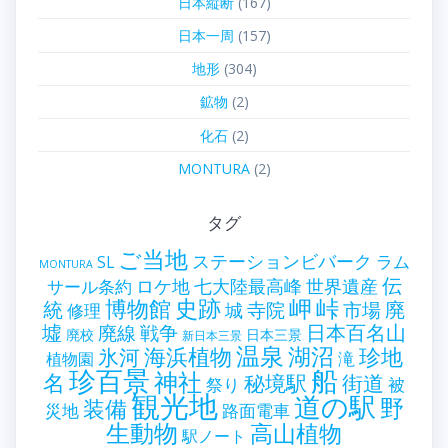
日本縦断
(167)
日本一周
(157)
地形
(304)
鉱物
(2)
化石
(2)
MONTURA
(2)
タグ
ご当地
ステーションビバーク
ラム
SL
MONTURA
伝
世界遺産
ロケ地
七大陸最高峰
サール条約
史跡
岬
峠
博物館
統
廃
寺院
市場
城
修理
墟
戦争
日本百名山
廃線
廃校
日本三景
新日本三景
温泉
海浜植物
湖沼
氷河
珍地
滝
植物園
珍百景
船
神社
名
秘境駅
街道
祭り
被
観光地
道の駅
野
装備
災地
路面電車
生動物
高山植物
駅ノート