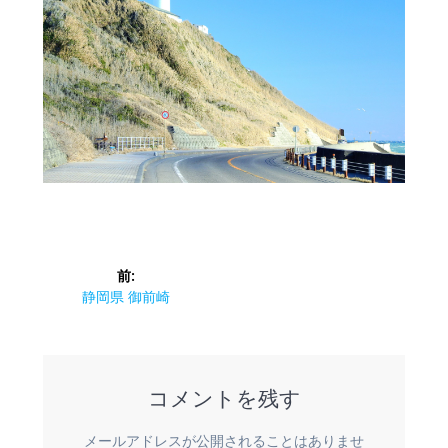
投
前:
稿
前
静岡県 御前崎
の
ナ
投
稿:
ビ
コメントを残す
ゲ
メールアドレスが公開されることはありませ