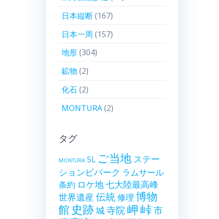
日本縦断
(167)
日本一周
(157)
地形
(304)
鉱物
(2)
化石
(2)
MONTURA
(2)
タグ
ご当地
ステー
SL
MONTURA
ションビバーク
ラムサール
ロケ地
七大陸最高峰
条約
博物
伝統
世界遺産
修理
史跡
岬
峠
館
寺院
市
城