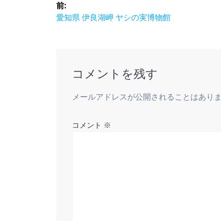
投
前:
稿
前
愛知県 伊良湖岬 ヤシの実博物館
の
ナ
投
稿:
ビ
コメントを残す
ゲ
メールアドレスが公開されることはあり
ー
コメント
※
シ
ョ
ン