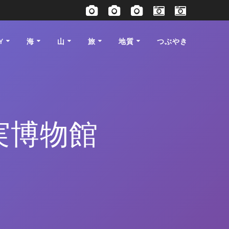
Y
海
山
旅
地質
つぶやき
実博物館