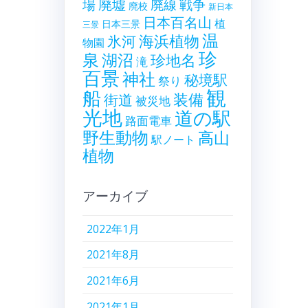
廃墟
戦争
場
廃線
廃校
新日本
日本百名山
植
日本三景
三景
温
海浜植物
氷河
物園
珍
泉
湖沼
珍地名
滝
百景
神社
秘境駅
祭り
観
船
装備
街道
被災地
光地
道の駅
路面電車
野生動物
高山
駅ノート
植物
アーカイブ
2022年1月
2021年8月
2021年6月
2021年1月