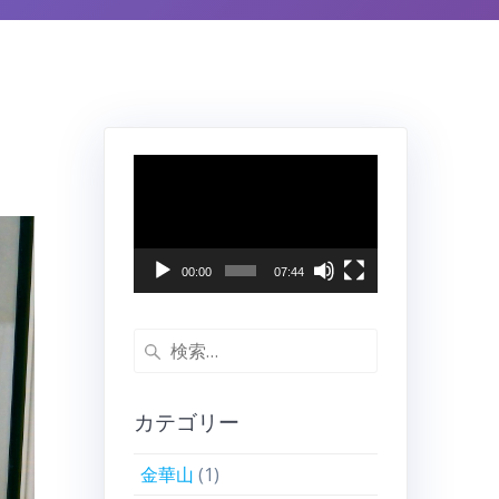
動
画
プ
レ
ー
00:00
07:44
ヤ
ー
検
索:
カテゴリー
金華山
(1)