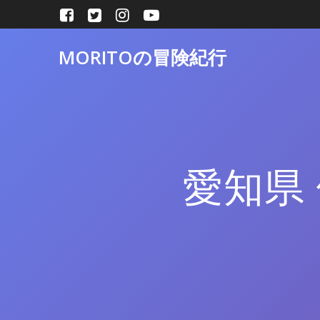
コ
ン
テ
MORITOの冒険紀行
ン
ツ
へ
ス
キ
ッ
プ
愛知県