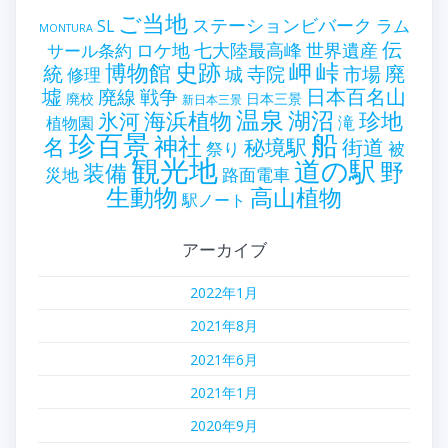
ご当地
ステーションビバーク
ラム
SL
MONTURA
伝
世界遺産
ロケ地
七大陸最高峰
サール条約
史跡
岬
峠
博物館
統
廃
寺院
市場
城
修理
墟
戦争
日本百名山
廃線
廃校
日本三景
新日本三景
温泉
海浜植物
湖沼
氷河
珍地
滝
植物園
珍百景
船
神社
名
秘境駅
街道
祭り
被
観光地
道の駅
野
装備
災地
路面電車
生動物
高山植物
駅ノート
アーカイブ
2022年1月
2021年8月
2021年6月
2021年1月
2020年9月