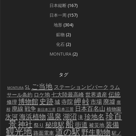
日本縦断
(167)
日本一周
(157)
地形
(304)
鉱物
(2)
化石
(2)
MONTURA
(2)
タグ
ご当地
ステーションビバーク
ラム
SL
MONTURA
伝統
世界遺産
ロケ地
七大陸最高峰
サール条約
史跡
岬
峠
博物館
廃墟
寺院
市場
城
修理
廃
戦争
日本百名山
廃線
植物園
校
日本三景
新日本三景
珍百
温泉
海浜植物
湖沼
氷河
珍地名
滝
景
船
神社
装備
秘境駅
街道
祭り
被災地
観光地
道の駅
野生動物
路面電車
駅ノ