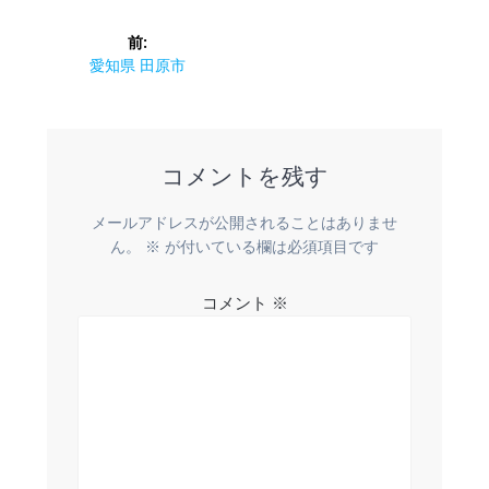
投
前:
稿
前
愛知県 田原市
の
ナ
投
稿:
ビ
コメントを残す
ゲ
メールアドレスが公開されることはありませ
ー
ん。
※
が付いている欄は必須項目です
シ
コメント
※
ョ
ン