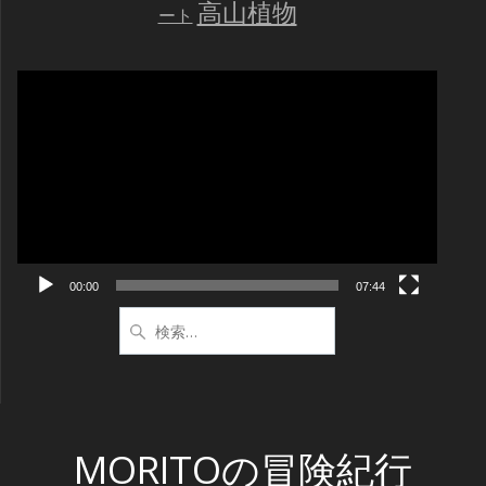
高山植物
ート
動
画
プ
レ
ー
ヤ
ー
00:00
07:44
検
索:
MORITOの冒険紀行