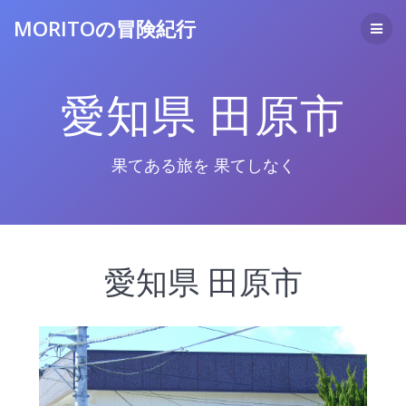
コ
MORITOの冒険紀行
ン
テ
ン
ツ
愛知県 田原市
へ
ス
キ
ッ
果てある旅を 果てしなく
プ
愛知県 田原市