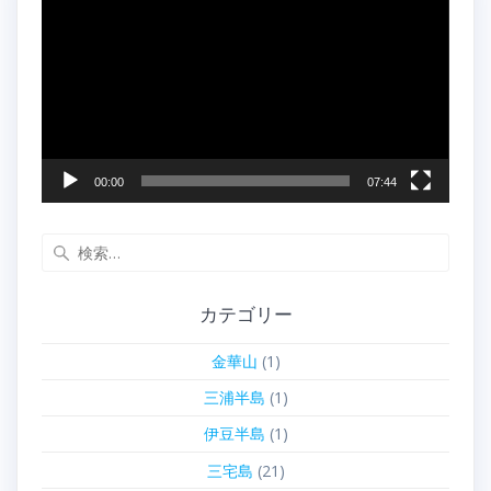
画
プ
レ
ー
ヤ
ー
00:00
07:44
検
索:
カテゴリー
金華山
(1)
三浦半島
(1)
伊豆半島
(1)
三宅島
(21)