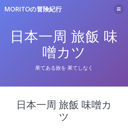
コ
MORITOの冒険紀行
ン
テ
ン
ツ
日本一周 旅飯 味
へ
ス
キ
噌カツ
ッ
プ
果てある旅を 果てしなく
日本一周 旅飯 味噌カ
ツ