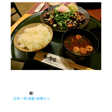
投
前:
稿
前
日本一周 旅飯 味噌カツ
の
ナ
投