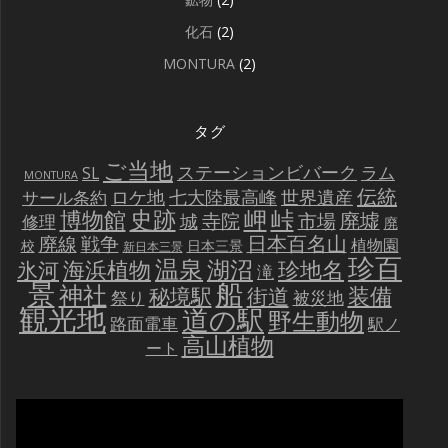
化石
(2)
MONTURA
(2)
タグ
ご当地
ステーションビバーク
ラム
SL
MONTURA
伝統
世界遺産
ロケ地
七大陸最高峰
サール条約
史跡
岬
峠
博物館
廃墟
寺院
市場
城
修理
廃
戦争
日本百名山
廃線
植物園
校
日本三景
新日本三景
珍百
温泉
海浜植物
湖沼
氷河
珍地名
滝
景
船
神社
装備
秘境駅
街道
祭り
被災地
観光地
道の駅
野生動物
路面電車
駅ノ
高山植物
ート
動
画