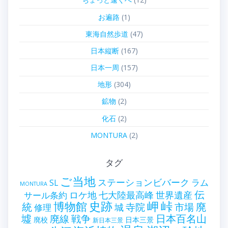
お遍路
(1)
東海自然歩道
(47)
日本縦断
(167)
日本一周
(157)
地形
(304)
鉱物
(2)
化石
(2)
MONTURA
(2)
タグ
ご当地
ステーションビバーク
ラム
SL
MONTURA
伝
世界遺産
ロケ地
七大陸最高峰
サール条約
史跡
岬
峠
博物館
統
廃
寺院
市場
城
修理
墟
戦争
日本百名山
廃線
廃校
日本三景
新日本三景