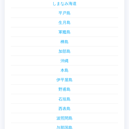
しまなみ海道
平戸島
生月島
軍艦島
樺島
加部島
沖縄
本島
伊平屋島
野甫島
石垣島
西表島
波照間島
与那国島