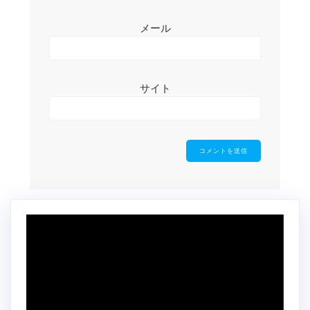
メール
サイト
動
画
プ
レ
ー
ヤ
ー