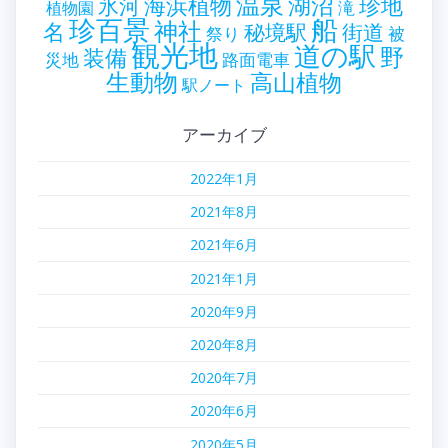
温泉
海浜植物
湖沼
氷河
珍地
滝
植物園
珍百景
船
神社
名
秘境駅
街道
祭り
被
観光地
道の駅
野
装備
災地
路面電車
生動物
高山植物
駅ノート
アーカイブ
2022年1月
2021年8月
2021年6月
2021年1月
2020年9月
2020年8月
2020年7月
2020年6月
2020年5月