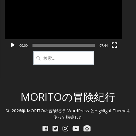
プ
レ
ー
ヤ
ー
00:00
07:44
検
索:
MORITOの冒険紀行
© 2026年 MORITOの冒険紀行. WordPress と
Highlight Theme
を
使って構築した