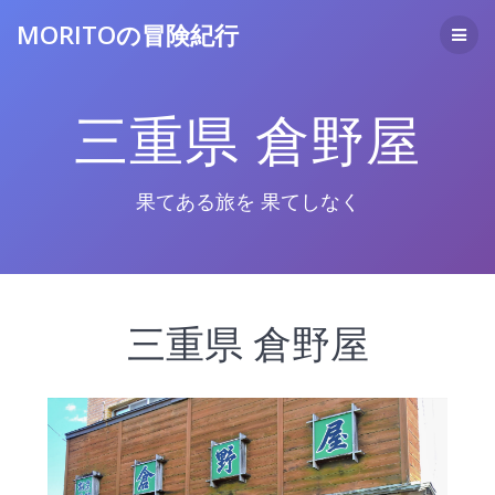
コ
MORITOの冒険紀行
ン
テ
ン
ツ
三重県 倉野屋
へ
ス
キ
ッ
果てある旅を 果てしなく
プ
三重県 倉野屋