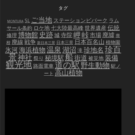
タグ
ご当地
ステーションビバーク
ラム
SL
MONTURA
伝統
世界遺産
ロケ地
七大陸最高峰
サール条約
史跡
岬
峠
博物館
廃墟
寺院
市場
城
修理
廃
戦争
日本百名山
廃線
植物園
校
日本三景
新日本三景
珍百
温泉
海浜植物
湖沼
氷河
珍地名
滝
景
船
神社
装備
秘境駅
街道
祭り
被災地
観光地
道の駅
野生動物
路面電車
駅ノ
高山植物
ート
動
画
プ
レ
ー
ヤ
ー