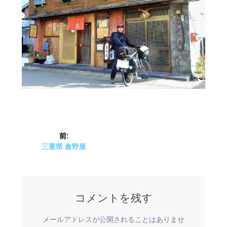
投
前:
稿
前
三重県 倉野屋
の
ナ
投
稿:
ビ
コメントを残す
ゲ
メールアドレスが公開されることはありませ