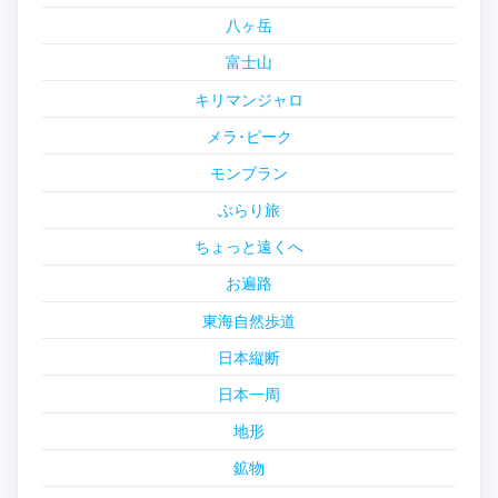
八ヶ岳
富士山
キリマンジャロ
メラ･ピーク
モンブラン
ぶらり旅
ちょっと遠くへ
お遍路
東海自然歩道
日本縦断
日本一周
地形
鉱物