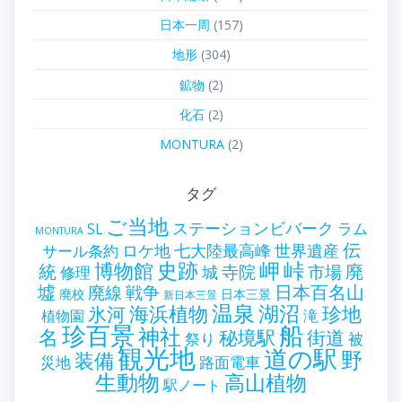
日本一周
(157)
地形
(304)
鉱物
(2)
化石
(2)
MONTURA
(2)
タグ
ご当地
ステーションビバーク
ラム
SL
MONTURA
伝
世界遺産
ロケ地
七大陸最高峰
サール条約
史跡
岬
峠
博物館
統
廃
寺院
市場
城
修理
墟
戦争
日本百名山
廃線
廃校
日本三景
新日本三景
温泉
海浜植物
湖沼
氷河
珍地
滝
植物園
珍百景
船
神社
名
秘境駅
街道
祭り
被
観光地
道の駅
野
装備
災地
路面電車
生動物
高山植物
駅ノート