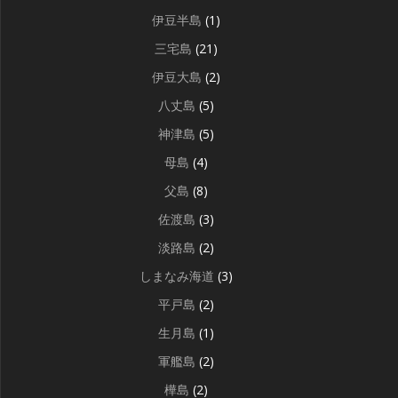
伊豆半島
(1)
三宅島
(21)
伊豆大島
(2)
八丈島
(5)
神津島
(5)
母島
(4)
父島
(8)
佐渡島
(3)
淡路島
(2)
しまなみ海道
(3)
平戸島
(2)
生月島
(1)
軍艦島
(2)
樺島
(2)