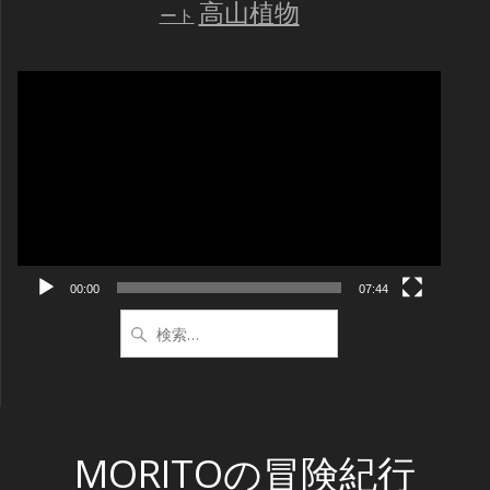
高山植物
ート
動
画
プ
レ
ー
ヤ
ー
00:00
07:44
検
索:
MORITOの冒険紀行