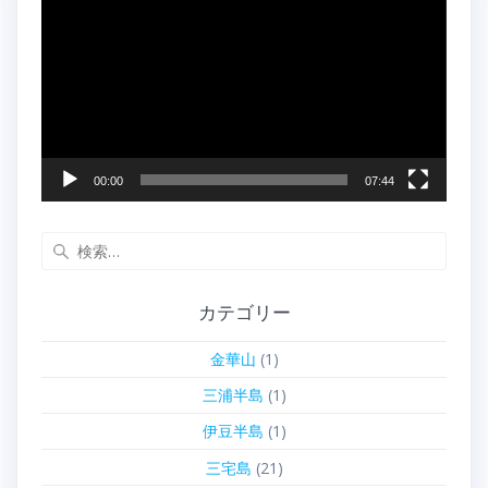
画
プ
レ
ー
ヤ
ー
00:00
07:44
検
索:
カテゴリー
金華山
(1)
三浦半島
(1)
伊豆半島
(1)
三宅島
(21)