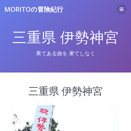
コ
MORITOの冒険紀行
ン
テ
ン
ツ
三重県 伊勢神宮
へ
ス
キ
ッ
果てある旅を 果てしなく
プ
三重県 伊勢神宮