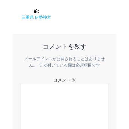
投
前:
稿
前
三重県 伊勢神宮
の
ナ
投
稿:
ビ
コメントを残す
ゲ
メールアドレスが公開されることはありませ
ー
ん。
※
が付いている欄は必須項目です
シ
コメント
※
ョ
ン