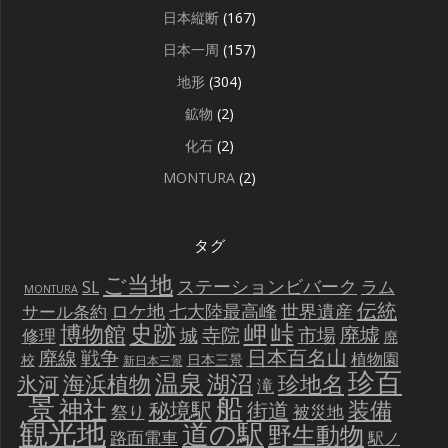
日本縦断
(167)
日本一周
(157)
地形
(304)
鉱物
(2)
化石
(2)
MONTURA
(2)
タグ
ご当地
ステーションビバーク
ラム
SL
MONTURA
伝統
世界遺産
ロケ地
七大陸最高峰
サール条約
史跡
岬
峠
博物館
廃墟
寺院
市場
城
修理
廃
戦争
日本百名山
廃線
植物園
校
日本三景
新日本三景
珍百
温泉
海浜植物
湖沼
氷河
珍地名
滝
景
船
神社
装備
秘境駅
街道
祭り
被災地
観光地
道の駅
野生動物
路面電車
駅ノ