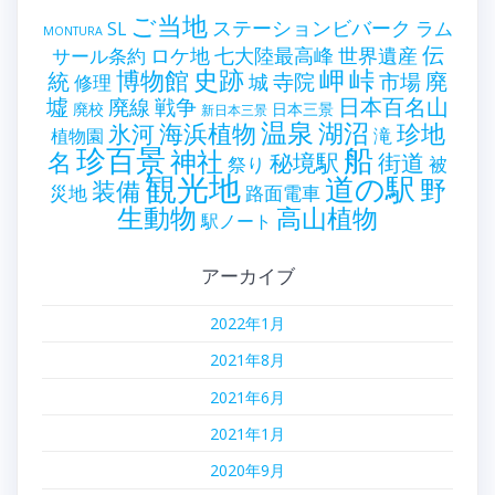
ご当地
ステーションビバーク
ラム
SL
MONTURA
伝
世界遺産
ロケ地
七大陸最高峰
サール条約
史跡
岬
峠
博物館
統
廃
寺院
市場
城
修理
墟
戦争
日本百名山
廃線
廃校
日本三景
新日本三景
温泉
海浜植物
湖沼
氷河
珍地
滝
植物園
珍百景
船
神社
名
秘境駅
街道
祭り
被
観光地
道の駅
野
装備
災地
路面電車
生動物
高山植物
駅ノート
アーカイブ
2022年1月
2021年8月
2021年6月
2021年1月
2020年9月