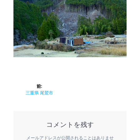
投
前:
稿
前
三重県 尾鷲市
の
ナ
投
稿:
ビ
コメントを残す
ゲ
メールアドレスが公開されることはありませ