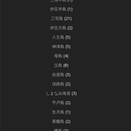
伊豆半島
(1)
三宅島
(21)
伊豆大島
(2)
八丈島
(5)
神津島
(5)
母島
(4)
父島
(8)
佐渡島
(3)
淡路島
(2)
しまなみ海道
(3)
平戸島
(2)
生月島
(1)
軍艦島
(2)
樺島
(2)