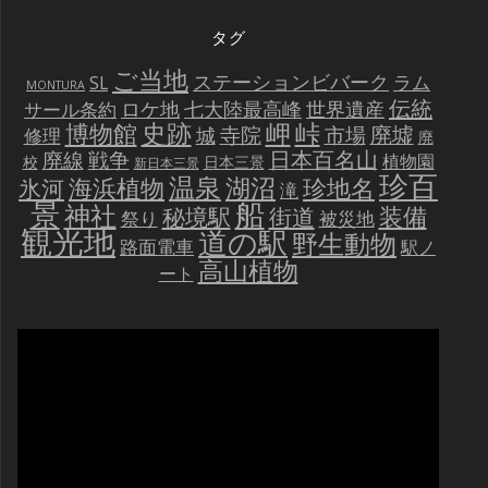
タグ
ご当地
ステーションビバーク
ラム
SL
MONTURA
伝統
世界遺産
ロケ地
七大陸最高峰
サール条約
史跡
岬
峠
博物館
廃墟
寺院
市場
城
修理
廃
戦争
日本百名山
廃線
植物園
校
日本三景
新日本三景
珍百
温泉
海浜植物
湖沼
氷河
珍地名
滝
景
船
神社
装備
秘境駅
街道
祭り
被災地
観光地
道の駅
野生動物
路面電車
駅ノ
高山植物
ート
動
画
プ
レ
ー
ヤ
ー