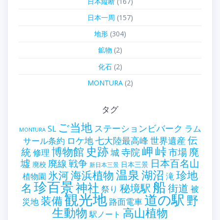
日本縦断
(167)
日本一周
(157)
地形
(304)
鉱物
(2)
化石
(2)
MONTURA
(2)
タグ
ご当地
ステーションビバーク
ラム
SL
MONTURA
伝
世界遺産
ロケ地
七大陸最高峰
サール条約
史跡
岬
峠
博物館
統
廃
寺院
市場
城
修理
墟
戦争
日本百名山
廃線
廃校
日本三景
新日本三景
温泉
海浜植物
湖沼
氷河
珍地
滝
植物園
珍百景
船
神社
名
秘境駅
街道
祭り
被
観光地
道の駅
野
装備
災地
路面電車
生動物
高山植物
駅ノート