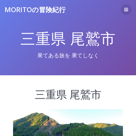
コ
MORITOの冒険紀行
ン
テ
ン
ツ
三重県 尾鷲市
へ
ス
キ
ッ
果てある旅を 果てしなく
プ
三重県 尾鷲市