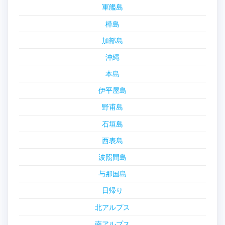
軍艦島
樺島
加部島
沖縄
本島
伊平屋島
野甫島
石垣島
西表島
波照間島
与那国島
日帰り
北アルプス
南アルプス