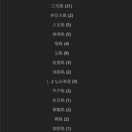
三宅島
(21)
伊豆大島
(2)
八丈島
(5)
神津島
(5)
母島
(4)
父島
(8)
佐渡島
(3)
淡路島
(2)
しまなみ海道
(3)
平戸島
(2)
生月島
(1)
軍艦島
(2)
樺島
(2)
加部島
(1)