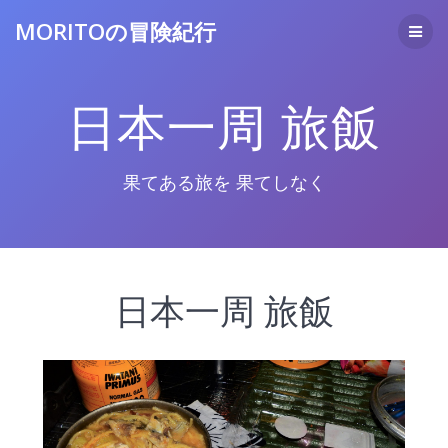
コ
MORITOの冒険紀行
ン
テ
ン
ツ
日本一周 旅飯
へ
ス
キ
ッ
果てある旅を 果てしなく
プ
日本一周 旅飯