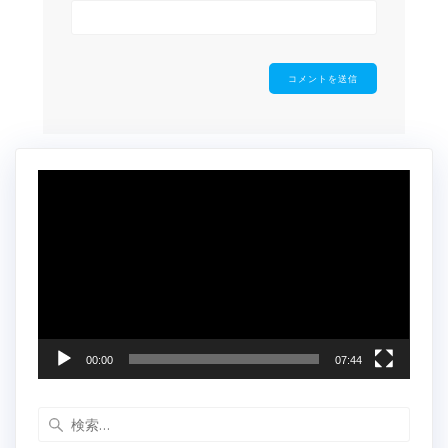
動
画
プ
レ
ー
ヤ
ー
00:00
07:44
検
索: