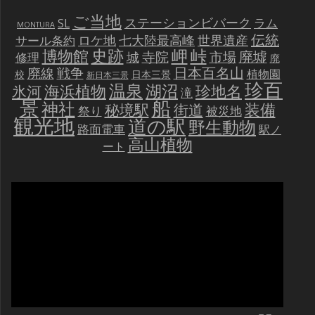
ご当地
ステーションビバーク
ラム
SL
MONTURA
伝統
世界遺産
ロケ地
七大陸最高峰
サール条約
史跡
岬
峠
博物館
廃墟
寺院
市場
城
修理
廃
戦争
日本百名山
廃線
植物園
校
日本三景
新日本三景
珍百
温泉
海浜植物
湖沼
氷河
珍地名
滝
景
船
神社
装備
秘境駅
街道
祭り
被災地
観光地
道の駅
野生動物
路面電車
駅ノ
高山植物
ート
動
画
プ
レ
ー
ヤ
ー