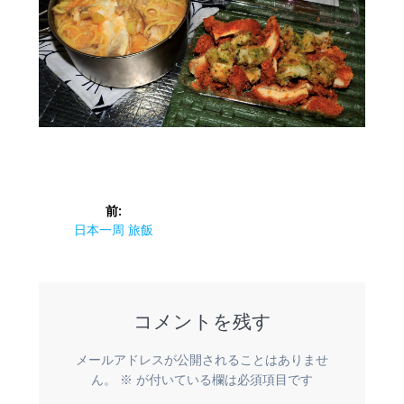
投
前:
稿
前
日本一周 旅飯
の
ナ
投
稿:
ビ
コメントを残す
ゲ
メールアドレスが公開されることはありませ
ー
ん。
※
が付いている欄は必須項目です