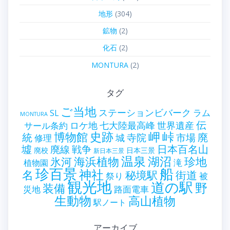
地形
(304)
鉱物
(2)
化石
(2)
MONTURA
(2)
タグ
ご当地
ステーションビバーク
ラム
SL
MONTURA
伝
世界遺産
ロケ地
七大陸最高峰
サール条約
史跡
岬
峠
博物館
統
廃
寺院
市場
城
修理
墟
戦争
日本百名山
廃線
廃校
日本三景
新日本三景
温泉
海浜植物
湖沼
氷河
珍地
滝
植物園
珍百景
船
神社
名
秘境駅
街道
祭り
被
観光地
道の駅
野
装備
災地
路面電車
生動物
高山植物
駅ノート
アーカイブ